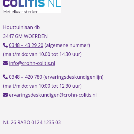
t
t
h
Houttuinlaan 4b
3447 GM WOERDEN
0348 – 43 29 20
(algemene nummer)
(ma t/m do: van 10.00 tot 14.30 uur)
info@crohn-colitis.nl
0348 – 420 780 (
ervaringsdeskundigenlijn
)
(ma t/m do: van 10:00 tot 12:30 uur)
ervaringsdeskundigen@crohn-colitis.nl
NL 26 RABO 0124 1235 03