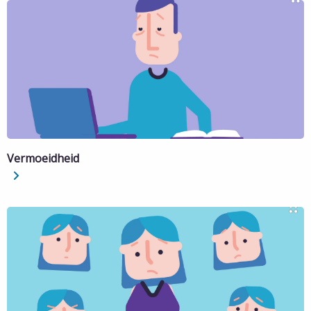
Colitis
ulcerosa
Vermoeidheid
Lees
meer
over
Vermoeidheid