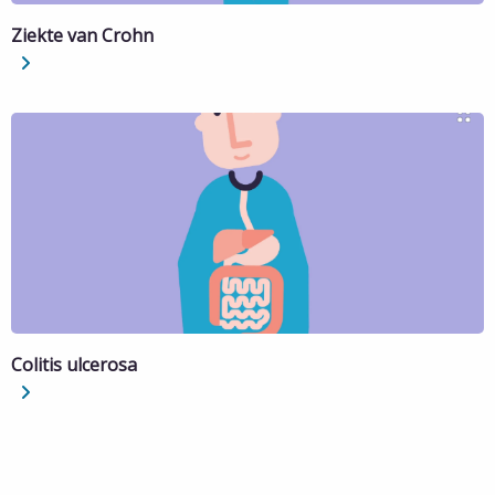
Ziekte van Crohn
Lees
meer
over
Ziekte
van
Crohn
Colitis ulcerosa
Lees
meer
over