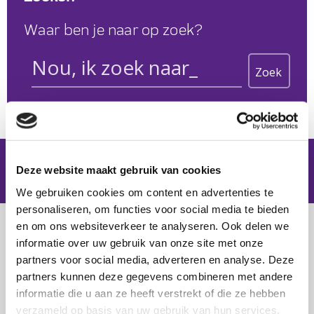
Waar ben je naar op zoek?
Zoek
Zoek
Zoek
Zoek
Zoek
Deze website maakt gebruik van cookies
We gebruiken cookies om content en advertenties te
personaliseren, om functies voor social media te bieden
en om ons websiteverkeer te analyseren. Ook delen we
informatie over uw gebruik van onze site met onze
partners voor social media, adverteren en analyse. Deze
L
partners kunnen deze gegevens combineren met andere
t
informatie die u aan ze heeft verstrekt of die ze hebben
t
verzameld op basis van uw gebruik van hun services.