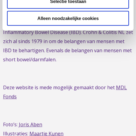
Selectie toestaan
voor mensen met chronische darmziektes zoals de ziekte
van Crohn, colitis ulcerosa en microscopische colitis.
Alleen noodzakelijke cookies
Deze ontstekingsziektes noemt men ook wel
Inflammatory Bowel Disease (IBD). Crohn & Colitis NL zet
zich al sinds 1979 in om de belangen van mensen met
IBD te behartigen. Evenals de belangen van mensen met
short bowel/darmfalen.
Deze website is mede mogelijk gemaakt door het
MDL
Fonds
Foto’s:
Joris Aben
Illustraties:
Maartje Kunen