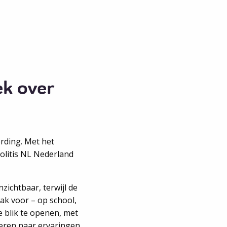
ek over
rding. Met het
Colitis NL Nederland
zichtbaar, terwijl de
ak voor – op school,
je blik te openen, met
teren naar ervaringen