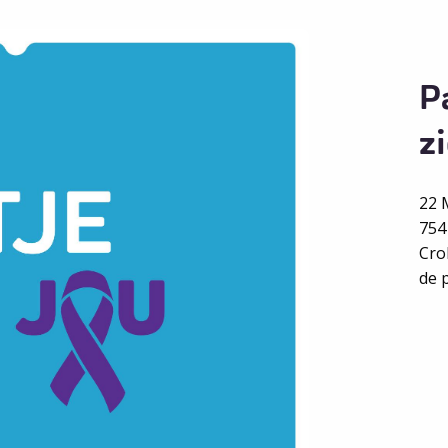
P
z
22 
754
Cro
de 