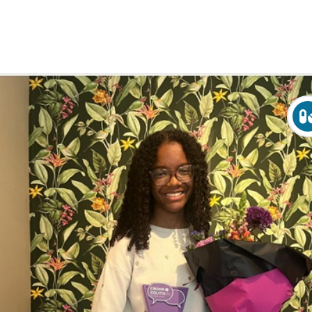
Over Crohn en colitis (IBD)
Leven met
Activiteiten & Contact
Help mee
Over ons
Voor professionals