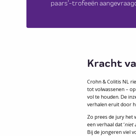
paars’-trofeeën aangevraagd
Kracht va
Crohn & Colitis NL ri
tot volwassenen – op
vol te houden. De inz
verhalen eruit door 
Zo prees de jury het
een verhaal dat ‘
niet 
Bij de jongeren viel 