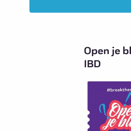
Open je b
IBD