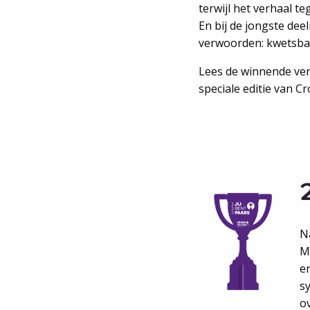
terwijl het verhaal teg
En bij de jongste de
verwoorden: kwetsbaar
Lees de winnende ver
speciale editie van C
N
M
e
s
o