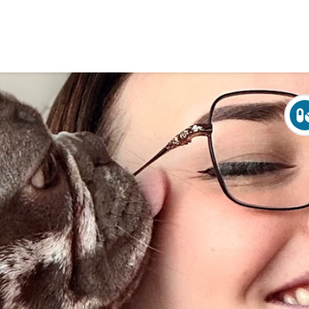
Over Crohn en colitis (IBD)
Leven met
Activiteiten & Contact
Help mee
Over ons
Voor professionals