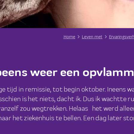
Home
Leven met
Ervaringsver
peens weer een opvlamm
e tijd in remissie, tot begin oktober. Ineens wa
schien is het niets
, dacht ik. Dus ik wachtte r
vanzelf zou wegtrekken. Helaas…het werd allee
maar het ziekenhuis te bellen. Een dag later st