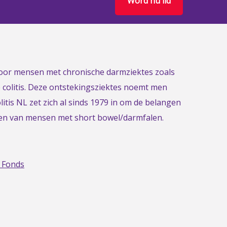
Word nu lid
 voor mensen met chronische darmziektes zoals
e colitis. Deze ontstekingsziektes noemt men
itis NL zet zich al sinds 1979 in om de belangen
gen van mensen met short bowel/darmfalen.
 Fonds