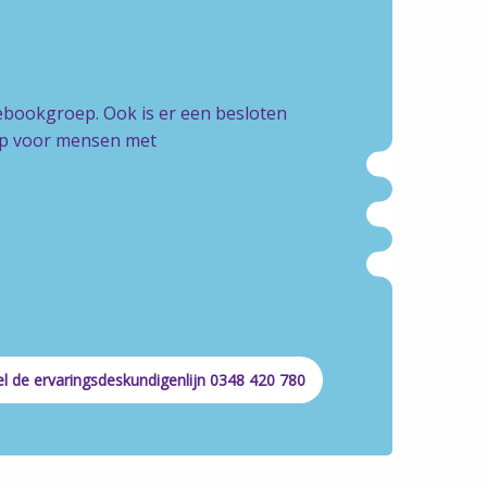
cebookgroep. Ook is er een besloten
oep voor mensen met
l de ervaringsdeskundigenlijn 0348 420 780