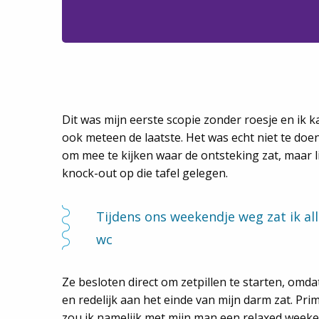
Dit was mijn eerste scopie zonder roesje en ik ka
ook meteen de laatste. Het was echt niet te doen
om mee te kijken waar de ontsteking zat, maar 
knock-out op die tafel gelegen.
Tijdens ons weekendje weg zat ik al
wc
Ze besloten direct om zetpillen te starten, omda
en redelijk aan het einde van mijn darm zat.
Pri
zou ik namelijk met mijn man een relaxed wee