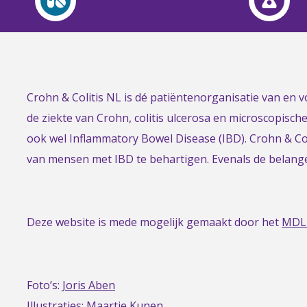
Link
Crohn & Colitis NL is dé patiëntenorganisatie van en
to
de ziekte van Crohn, colitis ulcerosa en microscopisch
the
ook wel Inflammatory Bowel Disease (IBD). Crohn & Col
homepage
van mensen met IBD te behartigen. Evenals de belan
Deze website is mede mogelijk gemaakt door het
MDL
Foto’s:
Joris Aben
Illustraties:
Maartje Kunen