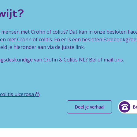
kwijt?
e mensen met Crohn of colitis? Dat kan in onze besloten Fa
n met Crohn of colitis. En er is een besloten Facebookgr
d je hieronder aan via de juiste link.
ngsdeskundige van Crohn & Colitis NL? Bel of mail ons.
olitis ulcerosa
Deel je verhaal
Be