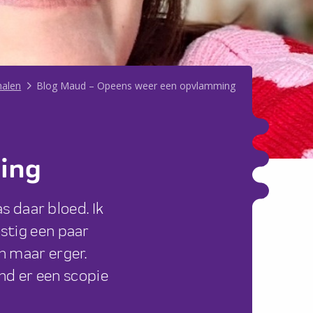
halen
Blog Maud – Opeens weer een opvlamming
ing
s daar bloed. Ik
ustig een paar
n maar erger.
ond er een scopie