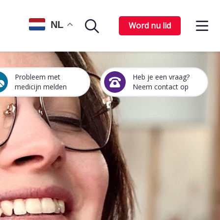
Op
NL
Word nu lid
Zoekpagina
het
me
Probleem met
Heb je een vraag?
Een
Heb
medicijn melden
Neem contact op
medicijn
je
probleem
een
melden
vraag?
Neem
contact
op