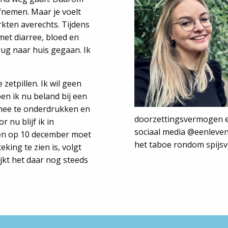
fnemen. Maar je voelt
rkten averechts. Tijdens
met diarree, bloed en
ug naar huis gegaan. Ik
 zetpillen. Ik wil geen
en ik nu beland bij een
rmee te onderdrukken en
doorzettingsvermogen e
 nu blijf ik in
sociaal media @eenlevenm
, en op 10 december moet
het taboe rondom spijsv
eking te zien is, volgt
ijkt het daar nog steeds