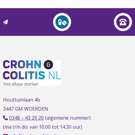
L
t
t
h
Houttuinlaan 4b
3447 GM WOERDEN
0348 – 43 29 20
(algemene nummer)
(ma t/m do: van 10.00 tot 14.30 uur)