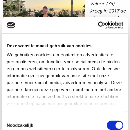
Valerie (33)
kreeg in 2017 de
diagnose ziekte
van Crohn.
Daarnaast heeft
ze ingewikkelde
Deze website maakt gebruik van cookies
perianale fistels.
In 2018 kreeg ze
We gebruiken cookies om content en advertenties te
vanwege de fistels een colostoma. Valerie probeert het
personaliseren, om functies voor social media te bieden
leven zo positief mogelijk te benaderen, ook al valt haar
en om ons websiteverkeer te analyseren. Ook delen we
dit soms zwaar. Momenteel is ze volledig afgekeurd en
informatie over uw gebruik van onze site met onze
partners voor social media, adverteren en analyse. Deze
om de dagen door te komen houdt ze zich bezig met
partners kunnen deze gegevens combineren met andere
lezen, puzzelen, een goede serie kijken en wandelen met
informatie die u aan ze heeft verstrekt of die ze hebben
haar hond Pip. In haar blogs geeft ze een inkijk in haar
verzameld op basis van uw gebruik van hun services.
dagelijks leven en hoopt ze herkenning en erkenning te
bieden voor wie daarnaar op zoek is.
Toestemmingsselectie
Noodzakelijk