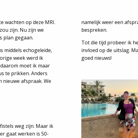
t te wachten op deze MRI.
namelijk weer een afspra
zou zijn. Nu zijn we
bespreken.
ns plan gegaan.
Tot die tijd probeer ik h
s middels echogeleide,
invloed op de uitslag. M
vorige week werd ik
goed nieuws!
En daarom moet ik maar
s te prikken. Anders
en nieuwe afspraak. We
istels weg zijn. Maar ik
eer gaat werken is 50-