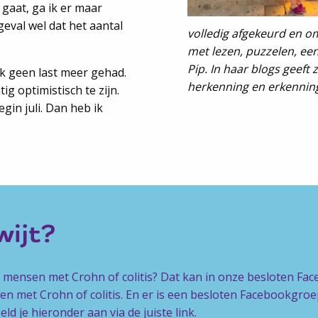
 gaat, ga ik er maar
geval wel dat het aantal
volledig afgekeurd en o
met lezen, puzzelen, ee
Pip. In haar blogs geeft 
ik geen last meer gehad.
herkenning en erkenning
ig optimistisch te zijn.
egin juli. Dan heb ik
kwijt?
e mensen met Crohn of colitis? Dat kan in onze besloten Fa
n met Crohn of colitis. En er is een besloten Facebookgr
d je hieronder aan via de juiste link.