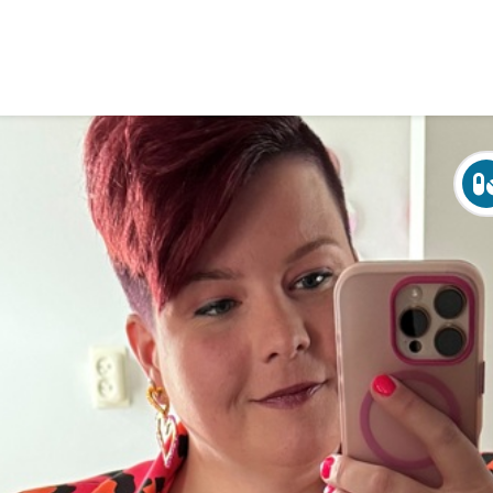
Over Crohn en colitis (IBD)
Leven met
Activiteiten & Contact
Help mee
Over ons
Voor professionals