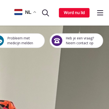
Op
NL
Word nu lid
Zoekpagina
het
me
Probleem met
Heb je een vraag?
Een
Heb
medicijn melden
Neem contact op
medicijn
je
probleem
een
melden
vraag?
Neem
contact
op