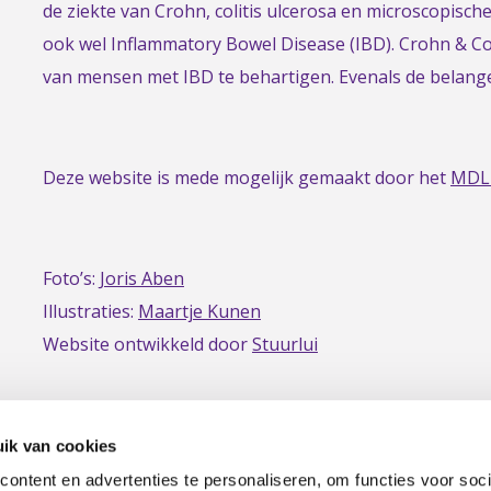
to
de ziekte van Crohn, colitis ulcerosa en microscopisch
the
ook wel Inflammatory Bowel Disease (IBD). Crohn & Col
homepage
van mensen met IBD te behartigen. Evenals de belan
Deze website is mede mogelijk gemaakt door het
MDL
Foto’s:
Joris Aben
Illustraties:
Maartje Kunen
Website ontwikkeld door
Stuurlui
ik van cookies
ontent en advertenties te personaliseren, om functies voor soci