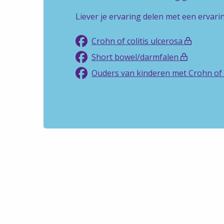
Liever je ervaring delen met een ervari
Crohn of colitis ulcerosa
Short bowel/darmfalen
Ouders van kinderen met Crohn of c