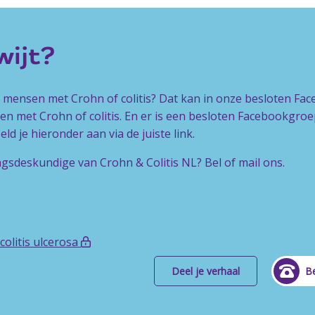
kwijt?
e mensen met Crohn of colitis? Dat kan in onze besloten Fa
n met Crohn of colitis. En er is een besloten Facebookgr
d je hieronder aan via de juiste link.
ngsdeskundige van Crohn & Colitis NL? Bel of mail ons.
olitis ulcerosa
Deel je verhaal
Be