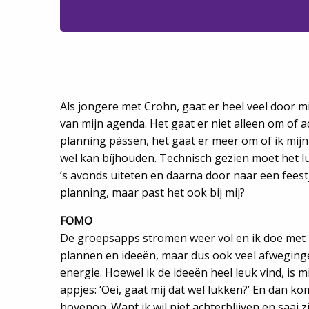
Als jongere met Crohn, gaat er heel veel door mi
van mijn agenda. Het gaat er niet alleen om of ac
planning pássen, het gaat er meer om of ik mij
wel kan bíjhouden. Technisch gezien moet het 
‘s avonds uiteten en daarna door naar een feestj
planning, maar past het ook bij mij?
FOMO
De groepsapps stromen weer vol en ik doe met 
plannen en ideeën, maar dus ook veel afweginge
energie. Hoewel ik de ideeën heel leuk vind, is mi
appjes: ‘Oei, gaat mij dat wel lukken?’ En dan 
bovenop. Want ik wil niet achterblijven en saai z