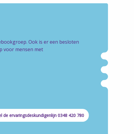
cebookgroep. Ook is er een besloten
oep voor mensen met
l de ervaringsdeskundigenlijn 0348 420 780