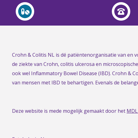
Link
Crohn & Colitis NL is dé patiëntenorganisatie van en
to
de ziekte van Crohn, colitis ulcerosa en microscopisch
the
ook wel Inflammatory Bowel Disease (IBD). Crohn & Col
homepage
van mensen met IBD te behartigen. Evenals de belan
Deze website is mede mogelijk gemaakt door het
MDL