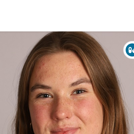
Over Crohn en colitis (IBD)
Leven met
Activiteiten & Contact
Help mee
Over ons
Voor professionals