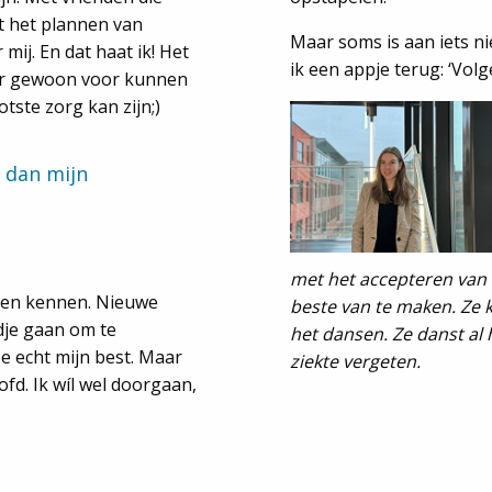
lt het plannen van
Maar soms is aan iets n
 mij. En dat haat ik! Het
ik een appje terug: ‘Volg
n er gewoon voor kunnen
tste zorg kan zijn;)
 dan mijn
met het accepteren van 
leren kennen. Nieuwe
beste van te maken. Ze k
dje gaan om te
het dansen. Ze danst al 
oe echt mijn best. Maar
ziekte vergeten.
fd. Ik wíl wel doorgaan,