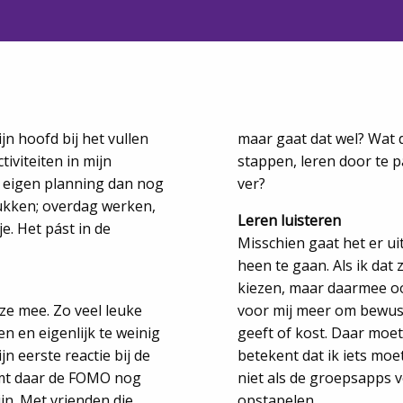
jn hoofd bij het vullen
maar gaat dat wel? Wat 
tiviteiten in mijn
stappen, leren door te 
n eigen planning dan nog
ver?
lukken; overdag werken,
Leren luisteren
e. Het pást in de
Misschien gaat het er ui
heen te gaan. Als ik dat 
kiezen, maar daarmee o
ze mee. Zo veel leuke
voor mij meer om bewust
n en eigenlijk te weinig
geeft of kost. Daar moet
jn eerste reactie bij de
betekent dat ik iets moet
komt daar de FOMO nog
niet als de groepsapps v
ijn. Met vrienden die
opstapelen.