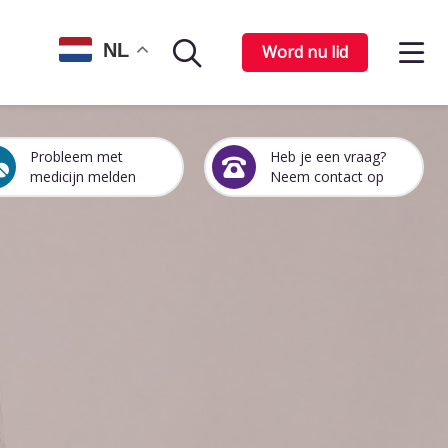
Op
NL
Word nu lid
Zoekpagina
het
me
Probleem met
Heb je een vraag?
Een
Heb
medicijn melden
Neem contact op
medicijn
je
probleem
een
melden
vraag?
Neem
contact
op