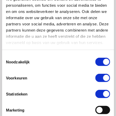
0348 – 43 29 20
(algemene nummer)
personaliseren, om functies voor social media te bieden
(ma t/m do: van 10.00 tot 14.30 uur)
en om ons websiteverkeer te analyseren. Ook delen we
info@crohn-colitis.nl
informatie over uw gebruik van onze site met onze
partners voor social media, adverteren en analyse. Deze
0348 – 420 780 (
ervaringsdeskundigenlijn
)
partners kunnen deze gegevens combineren met andere
(ma t/m do: van 10:00 tot 12:30 uur)
informatie die u aan ze heeft verstrekt of die ze hebben
verzameld op basis van uw gebruik van hun services.
ervaringsdeskundigen@crohn-colitis.nl
Toestemmingsselectie
Noodzakelijk
NL 26 RABO 0124 1235 03
Voorkeuren
Crohn & Colitis NL is dé patiëntenorganisatie van en
voor mensen met chronische darmziektes zoals de ziekte
Statistieken
van Crohn, colitis ulcerosa en microscopische colitis.
Deze ontstekingsziektes noemt men ook wel
Marketing
Inflammatory Bowel Disease (IBD). Crohn & Colitis NL zet