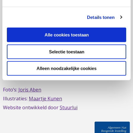
zich al sinds 1979 in om de belangen van mensen met
IBD te behartigen. Evenals de belangen van mensen met
Details tonen
short bowel/darmfalen.
Alle cookies toestaan
Selectie toestaan
Deze website is mede mogelijk gemaakt door het
MDL
Fonds
Alleen noodzakelijke cookies
Foto’s:
Joris Aben
Illustraties:
Maartje Kunen
Website ontwikkeld door
Stuurlui