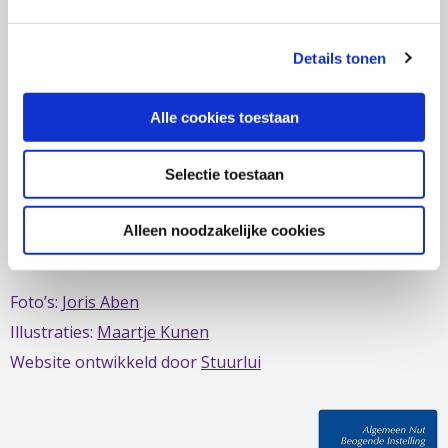
zich al sinds 1979 in om de belangen van mensen met
IBD te behartigen. Evenals de belangen van mensen met
Details tonen
short bowel/darmfalen.
Alle cookies toestaan
Selectie toestaan
Deze website is mede mogelijk gemaakt door het
MDL
Fonds
Alleen noodzakelijke cookies
Foto’s:
Joris Aben
Illustraties:
Maartje Kunen
Website ontwikkeld door
Stuurlui