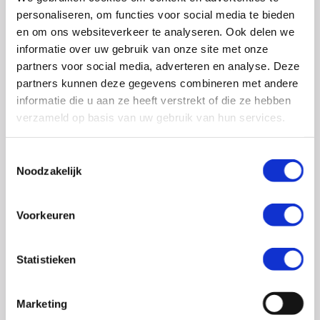
0348 – 43 29 20
(algemene nummer)
personaliseren, om functies voor social media te bieden
(ma t/m do: van 10.00 tot 14.30 uur)
en om ons websiteverkeer te analyseren. Ook delen we
info@crohn-colitis.nl
informatie over uw gebruik van onze site met onze
partners voor social media, adverteren en analyse. Deze
0348 – 420 780 (
ervaringsdeskundigenlijn
)
partners kunnen deze gegevens combineren met andere
(ma t/m do: van 10:00 tot 12:30 uur)
informatie die u aan ze heeft verstrekt of die ze hebben
verzameld op basis van uw gebruik van hun services.
ervaringsdeskundigen@crohn-colitis.nl
Toestemmingsselectie
Noodzakelijk
NL 26 RABO 0124 1235 03
Voorkeuren
Crohn & Colitis NL is dé patiëntenorganisatie van en
voor mensen met chronische darmziektes zoals de ziekte
Statistieken
van Crohn, colitis ulcerosa en microscopische colitis.
Deze ontstekingsziektes noemt men ook wel
Marketing
Inflammatory Bowel Disease (IBD). Crohn & Colitis NL zet