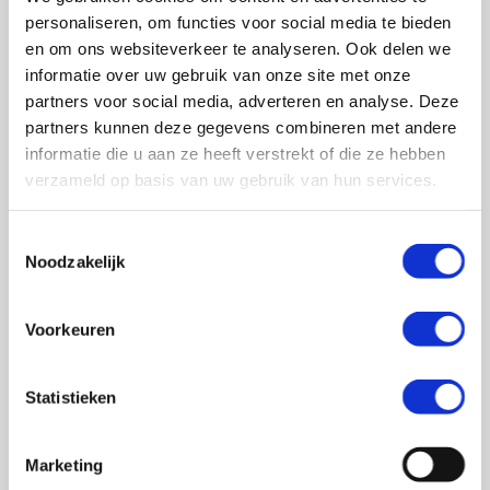
0348 – 43 29 20
(algemene nummer)
personaliseren, om functies voor social media te bieden
(ma t/m do: van 10.00 tot 14.30 uur)
en om ons websiteverkeer te analyseren. Ook delen we
info@crohn-colitis.nl
informatie over uw gebruik van onze site met onze
partners voor social media, adverteren en analyse. Deze
0348 – 420 780 (
ervaringsdeskundigenlijn
)
partners kunnen deze gegevens combineren met andere
(ma t/m do: van 10:00 tot 12:30 uur)
informatie die u aan ze heeft verstrekt of die ze hebben
verzameld op basis van uw gebruik van hun services.
ervaringsdeskundigen@crohn-colitis.nl
Toestemmingsselectie
Noodzakelijk
NL 26 RABO 0124 1235 03
Voorkeuren
Crohn & Colitis NL is dé patiëntenorganisatie van en
voor mensen met chronische darmziektes zoals de ziekte
Statistieken
van Crohn, colitis ulcerosa en microscopische colitis.
Deze ontstekingsziektes noemt men ook wel
Marketing
Inflammatory Bowel Disease (IBD). Crohn & Colitis NL zet