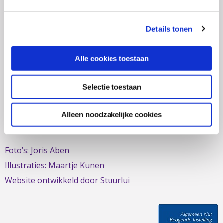
zich al sinds 1979 in om de belangen van mensen met
IBD te behartigen. Evenals de belangen van mensen met
Details tonen
short bowel/darmfalen.
Alle cookies toestaan
Selectie toestaan
Deze website is mede mogelijk gemaakt door het
MDL
Fonds
Alleen noodzakelijke cookies
Foto’s:
Joris Aben
Illustraties:
Maartje Kunen
Website ontwikkeld door
Stuurlui