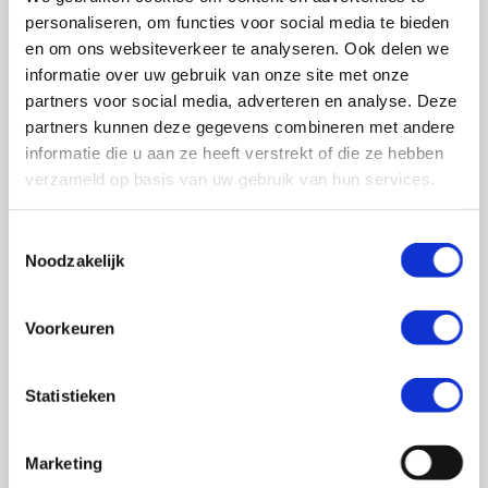
0348 – 43 29 20
(algemene nummer)
personaliseren, om functies voor social media te bieden
(ma t/m do: van 10.00 tot 14.30 uur)
en om ons websiteverkeer te analyseren. Ook delen we
info@crohn-colitis.nl
informatie over uw gebruik van onze site met onze
partners voor social media, adverteren en analyse. Deze
0348 – 420 780 (
ervaringsdeskundigenlijn
)
partners kunnen deze gegevens combineren met andere
(ma t/m do: van 10:00 tot 12:30 uur)
informatie die u aan ze heeft verstrekt of die ze hebben
verzameld op basis van uw gebruik van hun services.
ervaringsdeskundigen@crohn-colitis.nl
Toestemmingsselectie
Noodzakelijk
NL 26 RABO 0124 1235 03
Voorkeuren
Crohn & Colitis NL is dé patiëntenorganisatie van en
voor mensen met chronische darmziektes zoals de ziekte
Statistieken
van Crohn, colitis ulcerosa en microscopische colitis.
Deze ontstekingsziektes noemt men ook wel
Marketing
Inflammatory Bowel Disease (IBD). Crohn & Colitis NL zet