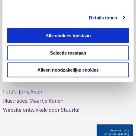
zich al sinds 1979 in om de belangen van mensen met
IBD te behartigen. Evenals de belangen van mensen met
Details tonen
short bowel/darmfalen.
Alle cookies toestaan
Selectie toestaan
Deze website is mede mogelijk gemaakt door het
MDL
Fonds
Alleen noodzakelijke cookies
Foto’s:
Joris Aben
Illustraties:
Maartje Kunen
Website ontwikkeld door
Stuurlui