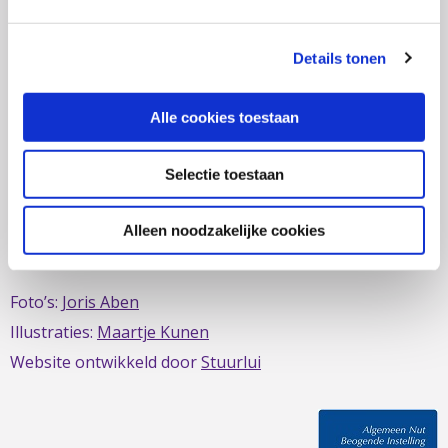
zich al sinds 1979 in om de belangen van mensen met
IBD te behartigen. Evenals de belangen van mensen met
Details tonen
short bowel/darmfalen.
Alle cookies toestaan
Selectie toestaan
Deze website is mede mogelijk gemaakt door het
MDL
Fonds
Alleen noodzakelijke cookies
Foto’s:
Joris Aben
Illustraties:
Maartje Kunen
Website ontwikkeld door
Stuurlui