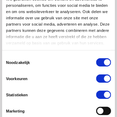
0348 – 43 29 20
(algemene nummer)
personaliseren, om functies voor social media te bieden
(ma t/m do: van 10.00 tot 14.30 uur)
en om ons websiteverkeer te analyseren. Ook delen we
info@crohn-colitis.nl
informatie over uw gebruik van onze site met onze
partners voor social media, adverteren en analyse. Deze
0348 – 420 780 (
ervaringsdeskundigenlijn
)
partners kunnen deze gegevens combineren met andere
(ma t/m do: van 10:00 tot 12:30 uur)
informatie die u aan ze heeft verstrekt of die ze hebben
verzameld op basis van uw gebruik van hun services.
ervaringsdeskundigen@crohn-colitis.nl
Toestemmingsselectie
Noodzakelijk
NL 26 RABO 0124 1235 03
Voorkeuren
Crohn & Colitis NL is dé patiëntenorganisatie van en
voor mensen met chronische darmziektes zoals de ziekte
Statistieken
van Crohn, colitis ulcerosa en microscopische colitis.
Deze ontstekingsziektes noemt men ook wel
Marketing
Inflammatory Bowel Disease (IBD). Crohn & Colitis NL zet