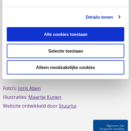
zich al sinds 1979 in om de belangen van mensen met
IBD te behartigen. Evenals de belangen van mensen met
Details tonen
short bowel/darmfalen.
Alle cookies toestaan
Selectie toestaan
Deze website is mede mogelijk gemaakt door het
MDL
Fonds
Alleen noodzakelijke cookies
Foto’s:
Joris Aben
Illustraties:
Maartje Kunen
Website ontwikkeld door
Stuurlui