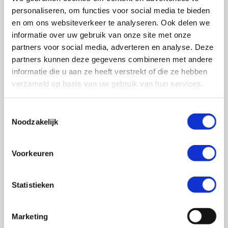
0348 – 43 29 20
(algemene nummer)
personaliseren, om functies voor social media te bieden
(ma t/m do: van 10.00 tot 14.30 uur)
en om ons websiteverkeer te analyseren. Ook delen we
info@crohn-colitis.nl
informatie over uw gebruik van onze site met onze
partners voor social media, adverteren en analyse. Deze
0348 – 420 780 (
ervaringsdeskundigenlijn
)
partners kunnen deze gegevens combineren met andere
(ma t/m do: van 10:00 tot 12:30 uur)
informatie die u aan ze heeft verstrekt of die ze hebben
verzameld op basis van uw gebruik van hun services.
ervaringsdeskundigen@crohn-colitis.nl
Toestemmingsselectie
Noodzakelijk
NL 26 RABO 0124 1235 03
Voorkeuren
Crohn & Colitis NL is dé patiëntenorganisatie van en
voor mensen met chronische darmziektes zoals de ziekte
Statistieken
van Crohn, colitis ulcerosa en microscopische colitis.
Deze ontstekingsziektes noemt men ook wel
Marketing
Inflammatory Bowel Disease (IBD). Crohn & Colitis NL zet