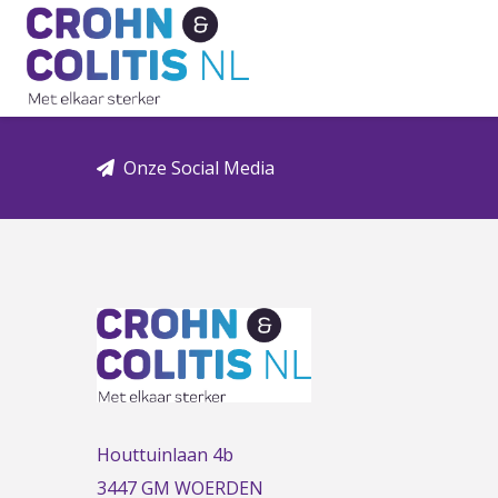
Link
to
the
homepage
Onze Social Media
Houttuinlaan 4b
3447 GM WOERDEN