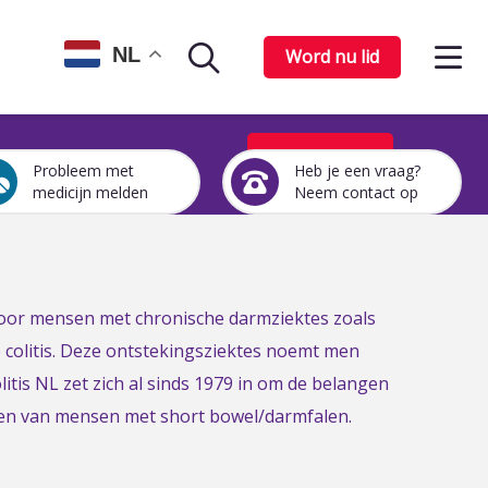
Op
NL
Word nu lid
Zoekpagina
het
me
Word nu lid
Probleem met
Heb je een vraag?
Een
Heb
medicijn melden
Neem contact op
medicijn
je
probleem
een
melden
vraag?
Neem
contact
 voor mensen met chronische darmziektes zoals
op
e colitis. Deze ontstekingsziektes noemt men
itis NL zet zich al sinds 1979 in om de belangen
gen van mensen met short bowel/darmfalen.