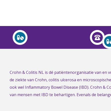
Over Crohn en colitis (IBD)
Leven met
Activiteiten & Contact
Help mee
Link
Crohn & Colitis NL is dé patiëntenorganisatie van en
Over ons
to
de ziekte van Crohn, colitis ulcerosa en microscopisch
Voor professionals
the
ook wel Inflammatory Bowel Disease (IBD). Crohn & Col
homepage
van mensen met IBD te behartigen. Evenals de belan