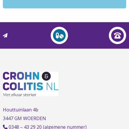
L
t
t
h
Houttuinlaan 4b
3447 GM WOERDEN
0348 – 43 29 20
(algemene nummer)