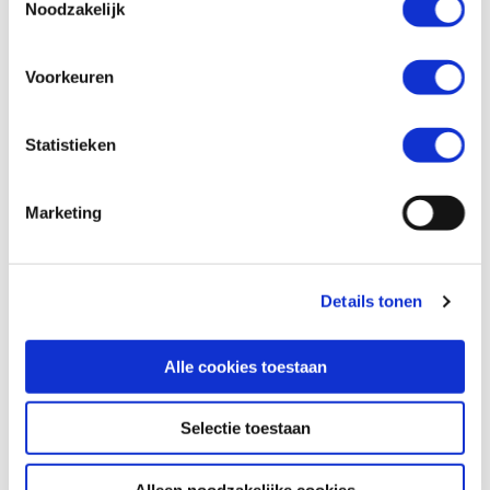
Noodzakelijk
Crohniek
2,
2025
Voorkeuren
Statistieken
Marketing
Details tonen
Alle cookies toestaan
Crohniek 1, 2025
Selectie toestaan
Lees meer
Lees
meer
Alleen noodzakelijke cookies