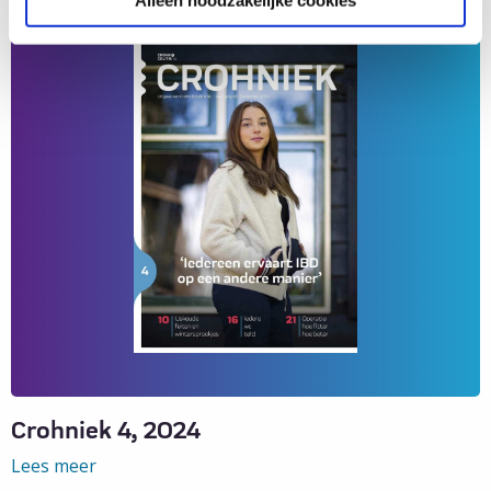
over
Crohniek
1,
2025
Crohniek 4, 2024
Lees meer