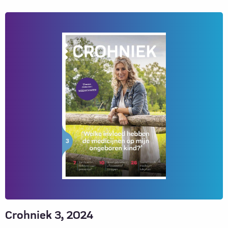
Lees
meer
over
Crohniek
4,
2024
Crohniek 3, 2024