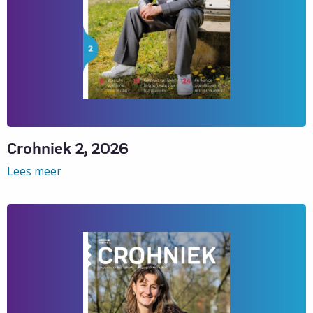
Crohniek 2, 2026
Lees meer
Lees
meer
over
Crohniek
2,
2026