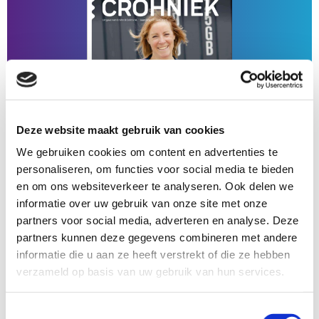
3,
2025
Deze website maakt gebruik van cookies
We gebruiken cookies om content en advertenties te
personaliseren, om functies voor social media te bieden
en om ons websiteverkeer te analyseren. Ook delen we
informatie over uw gebruik van onze site met onze
partners voor social media, adverteren en analyse. Deze
Crohniek 2, 2025
partners kunnen deze gegevens combineren met andere
informatie die u aan ze heeft verstrekt of die ze hebben
Lees meer
verzameld op basis van uw gebruik van hun services.
Lees
meer
Toestemmingsselectie
over