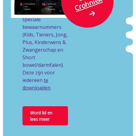
k
NL.
Ook hebben wij
speciale
bewaarnummers
(Kids, Tieners, Jong,
Plus, Kinderwens &
Zwangerschap en
Short
bowel/darmfalen).
Deze zijn voor
iedereen
te
downloaden
.
Word lid en
lees meer