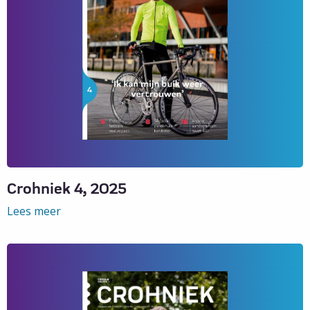
Crohniek 4, 2025
Lees meer
Lees
meer
over
Crohniek
4,