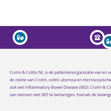
Over Crohn en colitis (IBD)
Leven met
Activiteiten & Contact
Help mee
Link
Crohn & Colitis NL is dé patiëntenorganisatie van en
Over ons
to
de ziekte van Crohn, colitis ulcerosa en microscopisch
Voor professionals
the
ook wel Inflammatory Bowel Disease (IBD). Crohn & Col
homepage
van mensen met IBD te behartigen. Evenals de belan