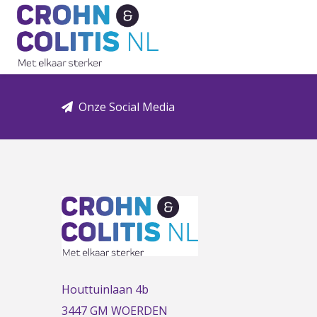
Link
to
the
homepage
Onze Social Media
Houttuinlaan 4b
3447 GM WOERDEN