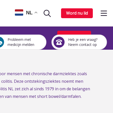
Op
NL
Word nu lid
Zoekpagina
het
me
Word nu lid
Probleem met
Heb je een vraag?
Een
Heb
medicijn melden
Neem contact op
medicijn
je
probleem
een
melden
vraag?
Neem
contact
 voor mensen met chronische darmziektes zoals
op
e colitis. Deze ontstekingsziektes noemt men
itis NL zet zich al sinds 1979 in om de belangen
gen van mensen met short bowel/darmfalen.