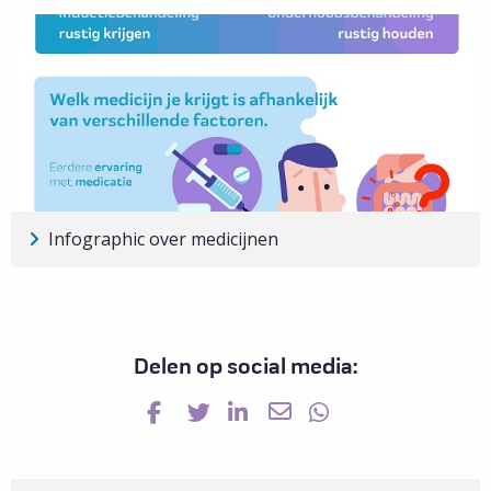
meer
over
Filmpjes
over
IBD
Infographic over medicijnen
Lees
meer
over
Infographic
Delen op social media:
over
medicijnen
04-07