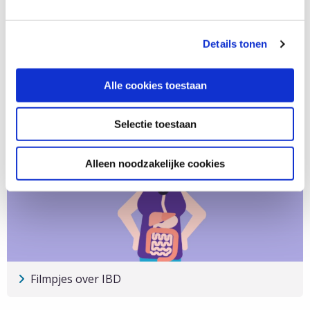
Details tonen
Alle cookies toestaan
Praatkaarten
Lees
Selectie toestaan
meer
over
Alleen noodzakelijke cookies
Praatkaarten
Filmpjes over IBD
Lees