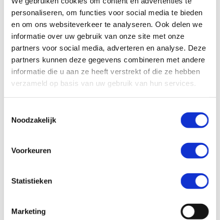
We gebruiken cookies om content en advertenties te
personaliseren, om functies voor social media te bieden
Medicijnen gebruiken zoals uw dokter heeft
en om ons websiteverkeer te analyseren. Ook delen we
voorgeschreven
informatie over uw gebruik van onze site met onze
partners voor social media, adverteren en analyse. Deze
partners kunnen deze gegevens combineren met andere
informatie die u aan ze heeft verstrekt of die ze hebben
verzameld op basis van uw gebruik van hun services.
Toestemmingsselectie
Noodzakelijk
Voorkeuren
Statistieken
Marketing