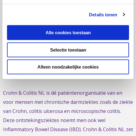
(ma t/m do: van 10.00 tot 14.30 uur)
info@crohn-colitis.nl
Details tonen
0348 – 420 780 (
ervaringsdeskundigenlijn
)
Alle cookies toestaan
(ma t/m do: van 10:00 tot 12:30 uur)
ervaringsdeskundigen@crohn-colitis.nl
Selectie toestaan
Alleen noodzakelijke cookies
NL 26 RABO 0124 1235 03
Crohn & Colitis NL is dé patiëntenorganisatie van en
voor mensen met chronische darmziektes zoals de ziekte
van Crohn, colitis ulcerosa en microscopische colitis.
Deze ontstekingsziektes noemt men ook wel
Inflammatory Bowel Disease (IBD). Crohn & Colitis NL zet