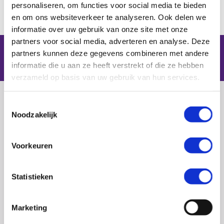
personaliseren, om functies voor social media te bieden
en om ons websiteverkeer te analyseren. Ook delen we
1
2
»
informatie over uw gebruik van onze site met onze
partners voor social media, adverteren en analyse. Deze
partners kunnen deze gegevens combineren met andere
informatie die u aan ze heeft verstrekt of die ze hebben
verzameld op basis van uw gebruik van hun services.
Toestemmingsselectie
Noodzakelijk
L
t
Voorkeuren
t
h
Statistieken
Houttuinlaan 4b
3447 GM WOERDEN
Marketing
0348 – 43 29 20
(algemene nummer)