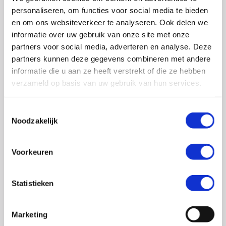
0348 – 43 29 20
(algemene nummer)
personaliseren, om functies voor social media te bieden
(ma t/m do: van 10.00 tot 14.30 uur)
en om ons websiteverkeer te analyseren. Ook delen we
info@crohn-colitis.nl
informatie over uw gebruik van onze site met onze
partners voor social media, adverteren en analyse. Deze
0348 – 420 780 (
ervaringsdeskundigenlijn
)
partners kunnen deze gegevens combineren met andere
(ma t/m do: van 10:00 tot 12:30 uur)
informatie die u aan ze heeft verstrekt of die ze hebben
verzameld op basis van uw gebruik van hun services.
ervaringsdeskundigen@crohn-colitis.nl
Toestemmingsselectie
Noodzakelijk
NL 26 RABO 0124 1235 03
Voorkeuren
Crohn & Colitis NL is dé patiëntenorganisatie van en
voor mensen met chronische darmziektes zoals de ziekte
Statistieken
van Crohn, colitis ulcerosa en microscopische colitis.
Deze ontstekingsziektes noemt men ook wel
Marketing
Inflammatory Bowel Disease (IBD). Crohn & Colitis NL zet