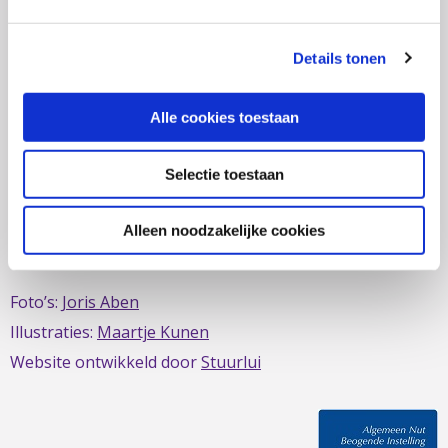
zich al sinds 1979 in om de belangen van mensen met
IBD te behartigen. Evenals de belangen van mensen met
Details tonen
short bowel/darmfalen.
Alle cookies toestaan
Selectie toestaan
Deze website is mede mogelijk gemaakt door het
MDL
Fonds
Alleen noodzakelijke cookies
Foto’s:
Joris Aben
Illustraties:
Maartje Kunen
Website ontwikkeld door
Stuurlui