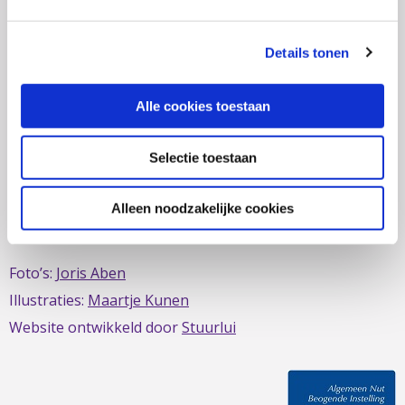
zich al sinds 1979 in om de belangen van mensen met
IBD te behartigen. Evenals de belangen van mensen met
Details tonen
short bowel/darmfalen.
Alle cookies toestaan
Selectie toestaan
Deze website is mede mogelijk gemaakt door het
MDL
Fonds
Alleen noodzakelijke cookies
Foto’s:
Joris Aben
Illustraties:
Maartje Kunen
Website ontwikkeld door
Stuurlui