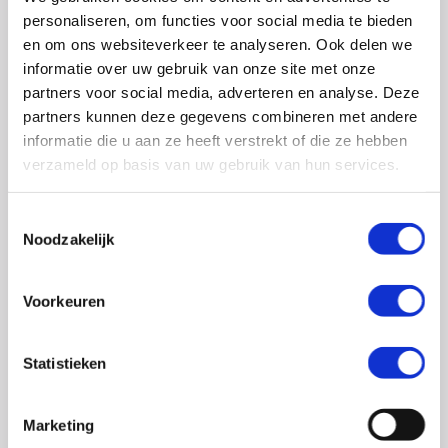
0348 – 43 29 20
(algemene nummer)
personaliseren, om functies voor social media te bieden
(ma t/m do: van 10.00 tot 14.30 uur)
en om ons websiteverkeer te analyseren. Ook delen we
info@crohn-colitis.nl
informatie over uw gebruik van onze site met onze
partners voor social media, adverteren en analyse. Deze
0348 – 420 780 (
ervaringsdeskundigenlijn
)
partners kunnen deze gegevens combineren met andere
(ma t/m do: van 10:00 tot 12:30 uur)
informatie die u aan ze heeft verstrekt of die ze hebben
verzameld op basis van uw gebruik van hun services.
ervaringsdeskundigen@crohn-colitis.nl
Toestemmingsselectie
Noodzakelijk
NL 26 RABO 0124 1235 03
Voorkeuren
Crohn & Colitis NL is dé patiëntenorganisatie van en
voor mensen met chronische darmziektes zoals de ziekte
Statistieken
van Crohn, colitis ulcerosa en microscopische colitis.
Deze ontstekingsziektes noemt men ook wel
Marketing
Inflammatory Bowel Disease (IBD). Crohn & Colitis NL zet