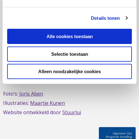
zich al sinds 1979 in om de belangen van mensen met
IBD te behartigen. Evenals de belangen van mensen met
Details tonen
short bowel/darmfalen.
Alle cookies toestaan
Selectie toestaan
Deze website is mede mogelijk gemaakt door het
MDL
Fonds
Alleen noodzakelijke cookies
Foto’s:
Joris Aben
Illustraties:
Maartje Kunen
Website ontwikkeld door
Stuurlui