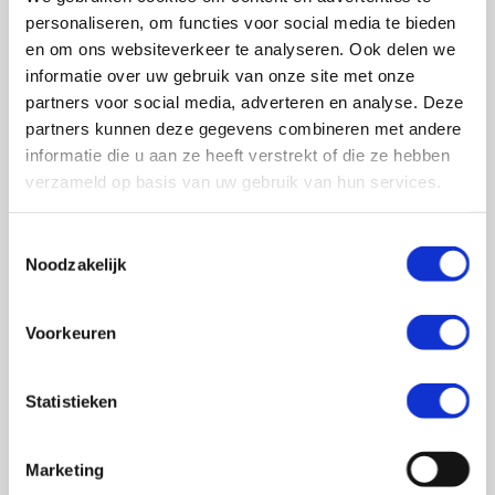
0348 – 43 29 20
(algemene nummer)
personaliseren, om functies voor social media te bieden
(ma t/m do: van 10.00 tot 14.30 uur)
en om ons websiteverkeer te analyseren. Ook delen we
info@crohn-colitis.nl
informatie over uw gebruik van onze site met onze
partners voor social media, adverteren en analyse. Deze
0348 – 420 780 (
ervaringsdeskundigenlijn
)
partners kunnen deze gegevens combineren met andere
(ma t/m do: van 10:00 tot 12:30 uur)
informatie die u aan ze heeft verstrekt of die ze hebben
verzameld op basis van uw gebruik van hun services.
ervaringsdeskundigen@crohn-colitis.nl
Toestemmingsselectie
Noodzakelijk
NL 26 RABO 0124 1235 03
Voorkeuren
Crohn & Colitis NL is dé patiëntenorganisatie van en
voor mensen met chronische darmziektes zoals de ziekte
Statistieken
van Crohn, colitis ulcerosa en microscopische colitis.
Deze ontstekingsziektes noemt men ook wel
Marketing
Inflammatory Bowel Disease (IBD). Crohn & Colitis NL zet