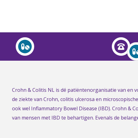
Over Crohn en colitis (IBD)
Leven met
Activiteiten & Contact
Help mee
Link
Crohn & Colitis NL is dé patiëntenorganisatie van en
Over ons
to
de ziekte van Crohn, colitis ulcerosa en microscopisch
Voor professionals
the
ook wel Inflammatory Bowel Disease (IBD). Crohn & Col
homepage
van mensen met IBD te behartigen. Evenals de belan