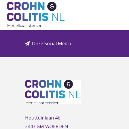
Link
to
the
homepage
Onze Social Media
Houttuinlaan 4b
3447 GM WOERDEN