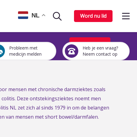
Op
NL
Word nu lid
Zoekpagina
het
me
Word nu lid
Probleem met
Heb je een vraag?
Een
Heb
medicijn melden
Neem contact op
medicijn
je
probleem
een
melden
vraag?
Neem
contact
 voor mensen met chronische darmziektes zoals
op
e colitis. Deze ontstekingsziektes noemt men
itis NL zet zich al sinds 1979 in om de belangen
gen van mensen met short bowel/darmfalen.