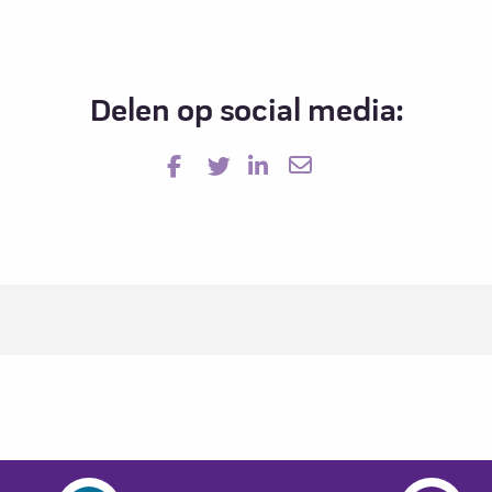
Delen op social media:
17-04-2025
20-11-2025
Presentaties IBD en operaties
Presentaties IBD-dag Utrecht 2025