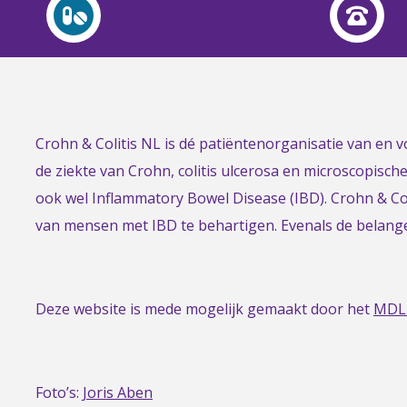
Link
Crohn & Colitis NL is dé patiëntenorganisatie van en
to
de ziekte van Crohn, colitis ulcerosa en microscopisch
the
ook wel Inflammatory Bowel Disease (IBD). Crohn & Col
homepage
van mensen met IBD te behartigen. Evenals de belan
Deze website is mede mogelijk gemaakt door het
MDL
Foto’s:
Joris Aben