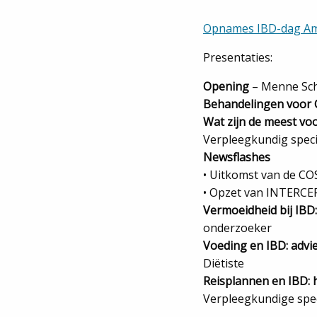
Opnames IBD-dag Am
Presentaties:
Opening
– Menne Sche
Behandelingen voor C
Wat zijn de meest vo
Verpleegkundig speci
Newsflashes
• Uitkomst van de CO
• Opzet van INTERCEP
Vermoeidheid bij IBD
onderzoeker
Voeding en IBD: adv
Diëtiste
Reisplannen en IBD: 
Verpleegkundige spec