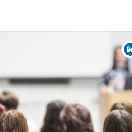
Over Crohn en colitis (IBD)
Leven met
Activiteiten & Contact
Help mee
Over ons
Voor professionals