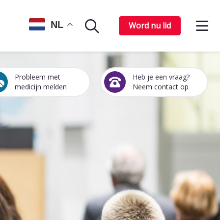
Op
NL
Word nu lid
Zoekpagina
het
me
Probleem met
Heb je een vraag?
Een
Heb
medicijn melden
Neem contact op
medicijn
je
probleem
een
melden
vraag?
Neem
contact
op