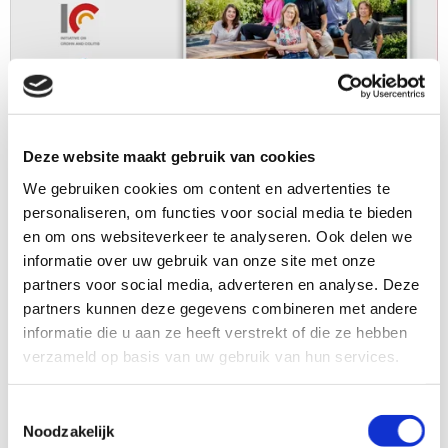
Deze website maakt gebruik van cookies
We gebruiken cookies om content en advertenties te
personaliseren, om functies voor social media te bieden
en om ons websiteverkeer te analyseren. Ook delen we
Delen op social media:
informatie over uw gebruik van onze site met onze
partners voor social media, adverteren en analyse. Deze
partners kunnen deze gegevens combineren met andere
informatie die u aan ze heeft verstrekt of die ze hebben
03-11-
verzameld op basis van uw gebruik van hun services.
Toestemmingsselectie
Read Virtuele IBD-dag 1 2022 class="prev-link">
Read Sociale en emotionele problemen bij kinderen met IBD class="next-link">
Virtue
Noodzakelijk