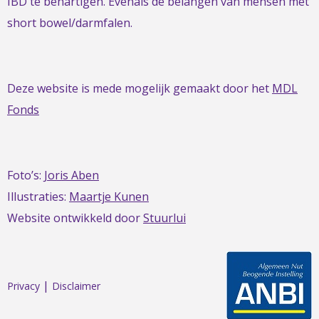
IBD te behartigen. Evenals de belangen van mensen met
short bowel/darmfalen.
Deze website is mede mogelijk gemaakt door het
MDL
Fonds
Foto’s:
Joris Aben
Illustraties:
Maartje Kunen
Website ontwikkeld door
Stuurlui
|
Privacy
Disclaimer