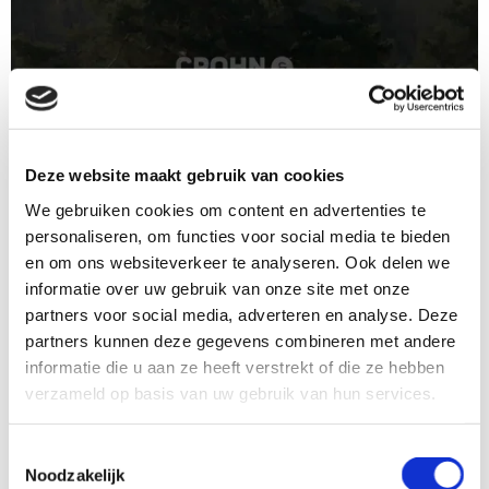
Deze website maakt gebruik van cookies
We gebruiken cookies om content en advertenties te
personaliseren, om functies voor social media te bieden
en om ons websiteverkeer te analyseren. Ook delen we
informatie over uw gebruik van onze site met onze
Delen op social media:
partners voor social media, adverteren en analyse. Deze
partners kunnen deze gegevens combineren met andere
informatie die u aan ze heeft verstrekt of die ze hebben
verzameld op basis van uw gebruik van hun services.
20-11
Toestemmingsselectie
Read Virtuele IBD dag 2 - 2021 class="prev-link">
Read Darmfalen en motiliteitsstoornissen class="next-link">
Virtu
Noodzakelijk