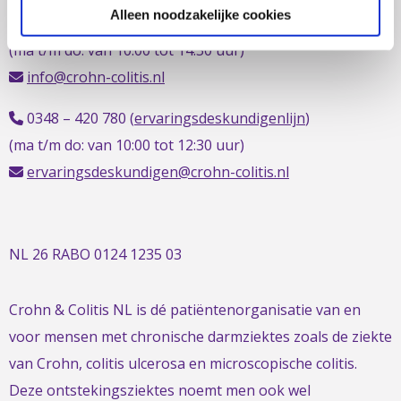
Alleen noodzakelijke cookies
0348 – 43 29 20
(algemene nummer)
(ma t/m do: van 10.00 tot 14.30 uur)
info@crohn-colitis.nl
0348 – 420 780 (
ervaringsdeskundigenlijn
)
(ma t/m do: van 10:00 tot 12:30 uur)
ervaringsdeskundigen@crohn-colitis.nl
NL 26 RABO 0124 1235 03
Crohn & Colitis NL is dé patiëntenorganisatie van en
voor mensen met chronische darmziektes zoals de ziekte
van Crohn, colitis ulcerosa en microscopische colitis.
Deze ontstekingsziektes noemt men ook wel