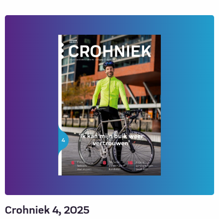
Lees
meer
over
Crohniek
1,
2026
Crohniek 4, 2025