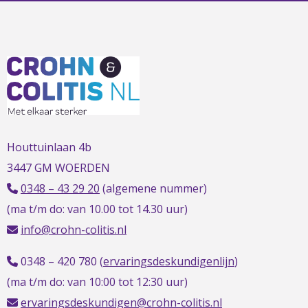
L
t
t
h
Houttuinlaan 4b
3447 GM WOERDEN
0348 – 43 29 20
(algemene nummer)
(ma t/m do: van 10.00 tot 14.30 uur)
info@crohn-colitis.nl
0348 – 420 780 (
ervaringsdeskundigenlijn
)
(ma t/m do: van 10:00 tot 12:30 uur)
ervaringsdeskundigen@crohn-colitis.nl