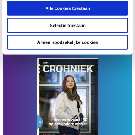
Alle cookies toestaan
Crohniek 1, 2025
Selectie toestaan
Lees meer
Lees
Alleen noodzakelijke cookies
meer
over
Crohniek
1,
2025