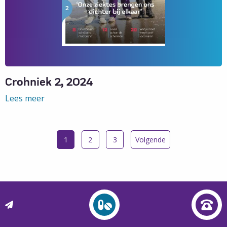
Crohniek 2, 2024
Lees meer
Lees
meer
over
1
2
3
Volgende
Crohniek
2,
2024