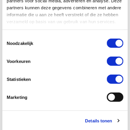
partners voor social media, adverteren en analyse. Deze
partners kunnen deze gegevens combineren met andere
Crohniek 2, 2025
informatie die u aan ze heeft verstrekt of die ze hebben
Lees meer
verzameld op basis van uw gebruik van hun services.
Lees
meer
Toestemmingsselectie
over
Noodzakelijk
Crohniek
2,
Voorkeuren
2025
Statistieken
Marketing
Details tonen