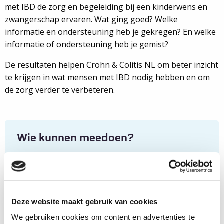
met IBD de zorg en begeleiding bij een kinderwens en
zwangerschap ervaren. Wat ging goed? Welke
informatie en ondersteuning heb je gekregen? En welke
informatie of ondersteuning heb je gemist?
De resultaten helpen Crohn & Colitis NL om beter inzicht
te krijgen in wat mensen met IBD nodig hebben en om
de zorg verder te verbeteren.
Wie kunnen meedoen?
Deze vragenlijst is voor vrouwen én mannen.
Meedoen
Deze website maakt gebruik van cookies
De vragenlijst bestaat uit 18 vragen en het
We gebruiken cookies om content en advertenties te
invullen duurt ongeveer 5 tot 10 minuten.