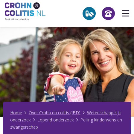
Link
Op
to
he
the
homepage
me
NL
Zoekpagina
Over Crohn en colitis (IBD)
Leven met
Activiteiten & Contact
Help mee
Over ons
Home
Over Crohn en colitis (IBD)
Wetenschappelijk
onderzoek
Lopend onderzoek
Peiling kinderwens en
Voor professionals
zwangerschap