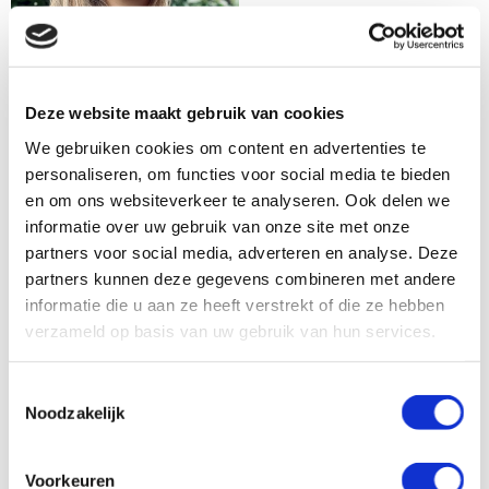
Weinig energie, veel moe,
buikpijn, frustratie, maar
ook het besef dat je moet
genieten van de kleine
Deze website maakt gebruik van cookies
dingen, je grenzen moet
We gebruiken cookies om content en advertenties te
verleggen en leren kennen, uitdagingen moet aangaan
personaliseren, om functies voor social media te bieden
en goed voor jezelf moet zorgen.
en om ons websiteverkeer te analyseren. Ook delen we
Door haar positiviteit, doorzettingsvermogen en humor
informatie over uw gebruik van onze site met onze
vecht ze zich er doorheen. Op haar sociaal media
partners voor social media, adverteren en analyse. Deze
@eenlevenmetcolitis deelt ze haar leven en probeert zo
partners kunnen deze gegevens combineren met andere
het taboe rondom spijsverteringsziektes te doorbreken.
informatie die u aan ze heeft verstrekt of die ze hebben
verzameld op basis van uw gebruik van hun services.
Toestemmingsselectie
Wil jij je verhaal kwijt?
Noodzakelijk
Je ervaring of verhaal delen met andere mensen
Voorkeuren
met Crohn of colitis? Dat kan in onze besloten