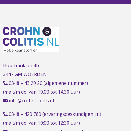
L
t
t
h
Houttuinlaan 4b
3447 GM WOERDEN
0348 – 43 29 20
(algemene nummer)
(ma t/m do: van 10.00 tot 14.30 uur)
info@crohn-colitis.nl
0348 – 420 780 (
ervaringsdeskundigenlijn
)
(ma t/m do: van 10:00 tot 12:30 uur)