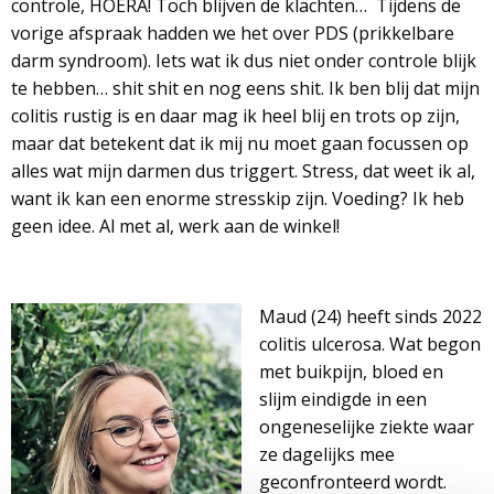
controle, HOERA! Toch blijven de klachten… Tijdens de
vorige afspraak hadden we het over PDS (prikkelbare
darm syndroom). Iets wat ik dus niet onder controle blijk
te hebben… shit shit en nog eens shit. Ik ben blij dat mijn
colitis rustig is en daar mag ik heel blij en trots op zijn,
maar dat betekent dat ik mij nu moet gaan focussen op
alles wat mijn darmen dus triggert. Stress, dat weet ik al,
want ik kan een enorme stresskip zijn. Voeding? Ik heb
geen idee. Al met al, werk aan de winkel!
Maud (24) heeft sinds 2022
colitis ulcerosa. Wat begon
met buikpijn, bloed en
slijm eindigde in een
ongeneselijke ziekte waar
ze dagelijks mee
geconfronteerd wordt.