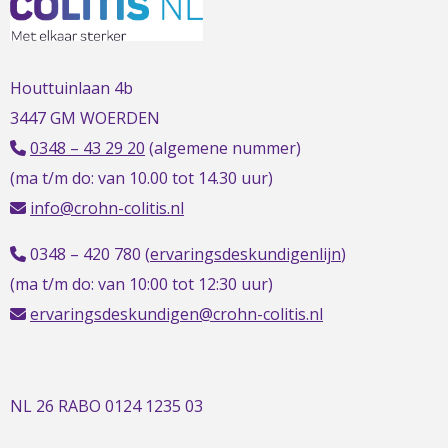
t
t
h
Houttuinlaan 4b
3447 GM WOERDEN
0348 – 43 29 20
(algemene nummer)
(ma t/m do: van 10.00 tot 14.30 uur)
info@crohn-colitis.nl
0348 – 420 780 (
ervaringsdeskundigenlijn
)
(ma t/m do: van 10:00 tot 12:30 uur)
ervaringsdeskundigen@crohn-colitis.nl
NL 26 RABO 0124 1235 03