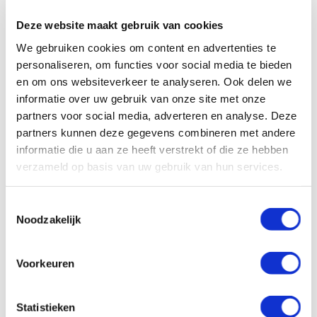
blijven. Op sociaal media
Deze website maakt gebruik van cookies
en
haar blogs
(crohnjuweel) geeft ze een
We gebruiken cookies om content en advertenties te
personaliseren, om functies voor social media te bieden
kijkje in het leven met een chronische ziekte. Ook
en om ons websiteverkeer te analyseren. Ook delen we
bespreekt ze taboe-onderwerpen en probeert ze meer
informatie over uw gebruik van onze site met onze
aandacht voor de ziekte te vragen.
partners voor social media, adverteren en analyse. Deze
partners kunnen deze gegevens combineren met andere
informatie die u aan ze heeft verstrekt of die ze hebben
Wil jij je verhaal kwijt?
verzameld op basis van uw gebruik van hun services.
Je ervaring of verhaal delen met andere mensen
Toestemmingsselectie
met Crohn of colitis? Dat kan in onze besloten
Noodzakelijk
Facebookgroep. Ook is er een besloten
Facebookgroep voor ouders van kinderen met
Voorkeuren
Crohn of colitis. En er is een besloten
Facebookgroep voor mensen met
shortbowel/darmfalen. Nog geen lid? Meld je
Statistieken