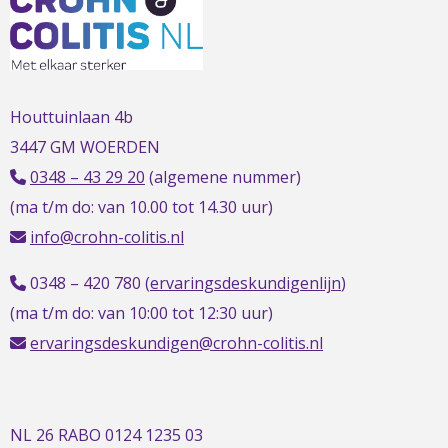
t
t
h
Houttuinlaan 4b
3447 GM WOERDEN
0348 – 43 29 20
(algemene nummer)
(ma t/m do: van 10.00 tot 14.30 uur)
info@crohn-colitis.nl
0348 – 420 780 (
ervaringsdeskundigenlijn
)
(ma t/m do: van 10:00 tot 12:30 uur)
ervaringsdeskundigen@crohn-colitis.nl
NL 26 RABO 0124 1235 03