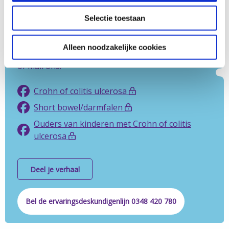
shortbowel/darmfalen. Nog geen lid? Meld je
Selectie toestaan
hieronder aan via de juiste link.
Liever je ervaring delen met een
Alleen noodzakelijke cookies
ervaringsdeskundige van Crohn & Colitis NL? Bel
of mail ons.
Crohn of colitis ulcerosa
Short bowel/darmfalen
Ouders van kinderen met Crohn of colitis
ulcerosa
Deel je verhaal
Bel de ervaringsdeskundigenlijn 0348 420 780