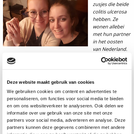
zusjes die beide
colitis ulcerosa
hebben. Ze
wonen allebei
met hun partner
in het oosten
van Nederland.
Daphne is moeder van Seppe en door haar ziekte
genoodzaakt te stoppen met werken, waardoor ze nu
naast de zorg voor haar gezin nieuwe zingeving en
hobby’s zoekt. Haar ziekte is moeilijk onder controle te
Deze website maakt gebruik van cookies
krijgen. Esmée volgt een studie Nederlands docent en
We gebruiken cookies om content en advertenties te
loopt stage op een middelbare school. Haar ziekte
personaliseren, om functies voor social media te bieden
draagt ze al een aantal jaar en deze is redelijk onder
en om ons websiteverkeer te analyseren. Ook delen we
controle, maar nooit helemaal afwezig.
informatie over uw gebruik van onze site met onze
Samen richtten de zusjes de
Instagram Shitzusjes
op
partners voor social media, adverteren en analyse. Deze
waar ze verhalen en ervaringen delen over hun ziekte,
partners kunnen deze gegevens combineren met andere
die overeenkomsten heeft, maar ook zeker verschillen