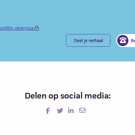
olitis ulcerosa
Deel je verhaal
Be
Delen op social media: