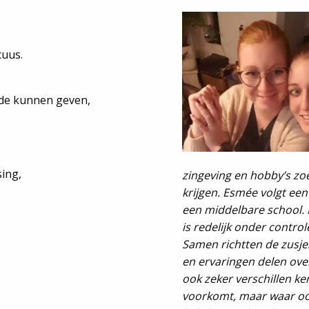
cuus.
efde kunnen geven,
ing,
zingeving en hobby’s zoe
krijgen. Esmée volgt ee
een middelbare school. H
is redelijk onder contro
Samen richtten de zusj
en ervaringen delen ove
ook zeker verschillen ke
voorkomt, maar waar ook