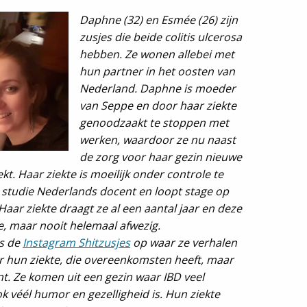
Daphne (32) en Esmée (26) zijn
zusjes die beide colitis ulcerosa
hebben. Ze wonen allebei met
hun partner in het oosten van
Nederland. Daphne is moeder
van Seppe en door haar ziekte
genoodzaakt te stoppen met
werken, waardoor ze nu naast
de zorg voor haar gezin nieuwe
kt. Haar ziekte is moeilijk onder controle te
n studie Nederlands docent en loopt stage op
aar ziekte draagt ze al een aantal jaar en deze
le, maar nooit helemaal afwezig.
es de
Instagram Shitzusjes
op waar ze verhalen
r hun ziekte, die overeenkomsten heeft, maar
nt. Ze komen uit een gezin waar IBD veel
 véél humor en gezelligheid is. Hun ziekte