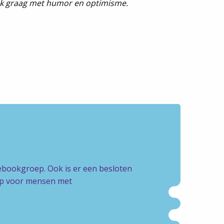
ok graag met humor en optimisme.
cebookgroep. Ook is er een besloten
oep voor mensen met