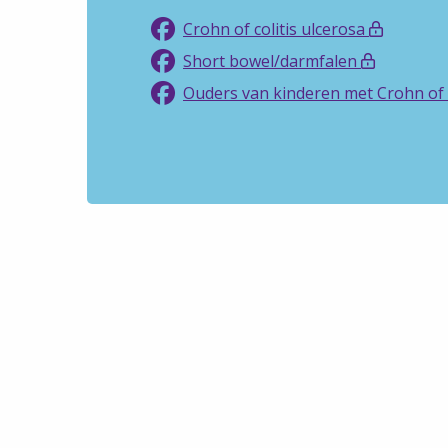
Crohn of colitis ulcerosa
Short bowel/darmfalen
Ouders van kinderen met Crohn of c