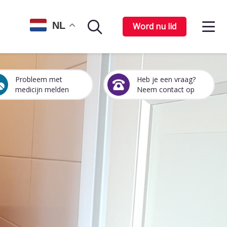
Op
NL
Word nu lid
Zoekpagina
het
me
Probleem met
Heb je een vraag?
Een
Heb
medicijn melden
Neem contact op
medicijn
je
probleem
een
melden
vraag?
Neem
contact
op