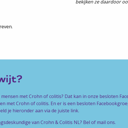
bekijken ze daardoor o
reven.
kwijt?
e mensen met Crohn of colitis? Dat kan in onze besloten Fa
n met Crohn of colitis. En er is een besloten Facebookgr
d je hieronder aan via de juiste link.
ngsdeskundige van Crohn & Colitis NL? Bel of mail ons.