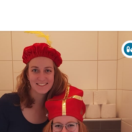
Over Crohn en colitis (IBD)
Leven met
Activiteiten & Contact
Help mee
Over ons
Voor professionals