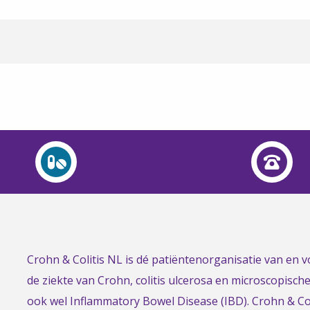
Link
Crohn & Colitis NL is dé patiëntenorganisatie van en
to
de ziekte van Crohn, colitis ulcerosa en microscopisch
the
ook wel Inflammatory Bowel Disease (IBD). Crohn & Col