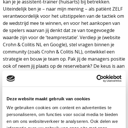
kan je je assistent-trainer (huisarts) bij betrekken.
Uiteindelijk ben je – naar mijn mening – als patiënt ZELF
verantwoordelijk voor het uitstippelen van de tactiek om
de wedstrijd mee te winnen, en voor het aankopen van
de spelers waarvan jij denkt dat ze van toegevoegde
waarde zijn voor de ‘teamprestatie’. Verdiep je (website
Crohn & Colitis NL en Google), stel vragen binnen je
community (zoals Crohn & Colitis NL), ontwikkel een
strategie en bouw je team op. Pak jij de managers positie
ook of neem jij plaats op de reservebank? De keus is aan
jou.
Roelant kreeg in 1998 bij een
Deze website maakt gebruik van cookies
ziekenhuisopname de
We gebruiken cookies om content en advertenties te
diagnose colitis ulcerosa.
personaliseren, om functies voor social media te bieden
Zijn ziekte zorgde ervoor dat
en om ons websiteverkeer te analyseren. Ook delen we
hij in 2000 met zijn studie