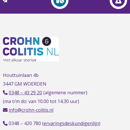
L
t
t
h
Houttuinlaan 4b
3447 GM WOERDEN
0348 – 43 29 20
(algemene nummer)
(ma t/m do: van 10.00 tot 14.30 uur)
info@crohn-colitis.nl
0348 – 420 780 (
ervaringsdeskundigenlijn
)