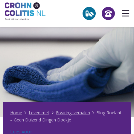
Link
Op
to
he
the
homepage
me
NL
Zoekpagina
Over Crohn en colitis (IBD)
Leven met
Activiteiten & Contact
Help mee
Over ons
Home
Leven met
Ervaringsverhalen
Blog Roelant
– Geen Duizend Dingen Doekje
Voor professionals
Lees voor
Lees voor