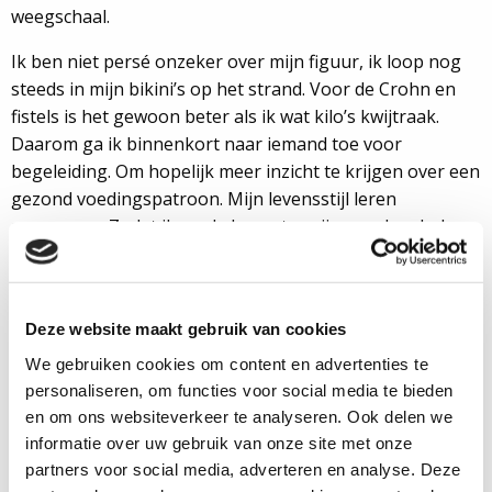
weegschaal.
Ik ben niet persé onzeker over mijn figuur, ik loop nog
steeds in mijn bikini’s op het strand. Voor de Crohn en
fistels is het gewoon beter als ik wat kilo’s kwijtraak.
Daarom ga ik binnenkort naar iemand toe voor
begeleiding. Om hopelijk meer inzicht te krijgen over een
gezond voedingspatroon. Mijn levensstijl leren
aanpassen. Zodat ik op de lange termijn mee kan helpen
om mijn Crohn in remissie te krijgen. En dat ik dan een
nieuwe garderobe kan shoppen, is een mooie bonus 😉
Valerie (30) kreeg in 2017 de
Deze website maakt gebruik van cookies
diagnose ziekte van Crohn.
We gebruiken cookies om content en advertenties te
Daarnaast heeft ze
personaliseren, om functies voor social media te bieden
ingewikkelde perianale fistels.
en om ons websiteverkeer te analyseren. Ook delen we
In 2018 kreeg ze vanwege de
informatie over uw gebruik van onze site met onze
fistels een colostoma. Valerie
partners voor social media, adverteren en analyse. Deze
probeert het leven zo positief