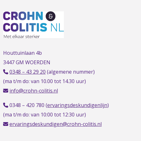
L
t
t
h
Houttuinlaan 4b
3447 GM WOERDEN
0348 – 43 29 20
(algemene nummer)
(ma t/m do: van 10.00 tot 14.30 uur)
info@crohn-colitis.nl
0348 – 420 780 (
ervaringsdeskundigenlijn
)
(ma t/m do: van 10:00 tot 12:30 uur)
ervaringsdeskundigen@crohn-colitis.nl