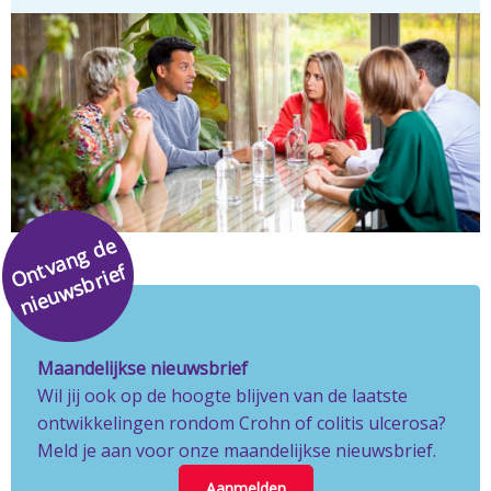
O
v
a
n
g
d
e
ni
e
u
w
s
b
ri
e
n
t
f
Maandelijkse nieuwsbrief
Wil jij ook op de hoogte blijven van de laatste
ontwikkelingen rondom Crohn of colitis ulcerosa?
Meld je aan voor onze maandelijkse nieuwsbrief.
Aanmelden