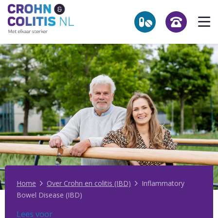
Link
Op
to
he
the
homepage
me
NL
Zoekpagina
Over Crohn en colitis (IBD)
Leven met
Activiteiten & Contact
Help mee
Over ons
Home
Over Crohn en colitis (IBD)
Inflammatory
Bowel Disease (IBD)
Voor professionals
Lees voor
Lees voor