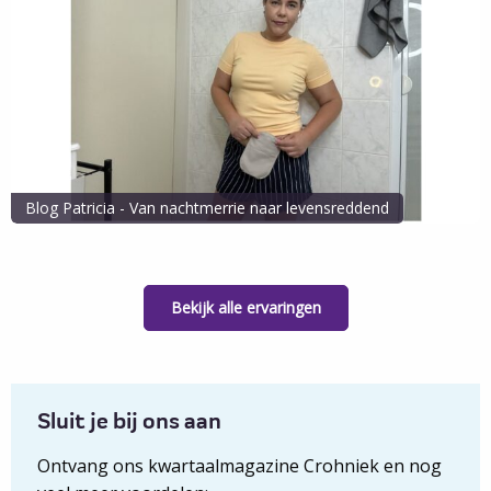
Blog
Jantine
-
En
dan
valt
je
vakantie
Blog Patricia - Van nachtmerrie naar levensreddend
in
Lees
Blog Patricia - Van nachtmerrie naar levensreddend
het
het
water
Lees mijn verhaal
verhaal
Bekijk alle ervaringen
van
Blog
Patricia
-
Van
Sluit je bij ons aan
nachtmerrie
Ontvang ons kwartaalmagazine Crohniek en nog
naar