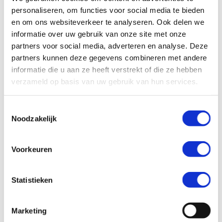
personaliseren, om functies voor social media te bieden
en om ons websiteverkeer te analyseren. Ook delen we
informatie over uw gebruik van onze site met onze
Ervaringen van anderen
partners voor social media, adverteren en analyse. Deze
Lees
partners kunnen deze gegevens combineren met andere
meer
informatie die u aan ze heeft verstrekt of die ze hebben
over
verzameld op basis van uw gebruik van hun services.
Ervaringen
Ervaringen van anderen
van
anderen
Toestemmingsselectie
Noodzakelijk
Voorkeuren
Statistieken
Marketing