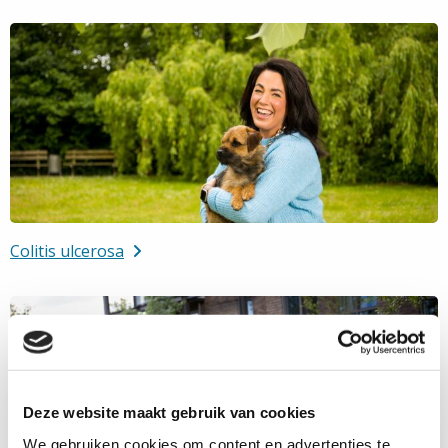
Lees
meer
over
De
ziekte
van
Crohn
Colitis ulcerosa
Lees
meer
over
Colitis
ulcerosa
Deze website maakt gebruik van cookies
We gebruiken cookies om content en advertenties te