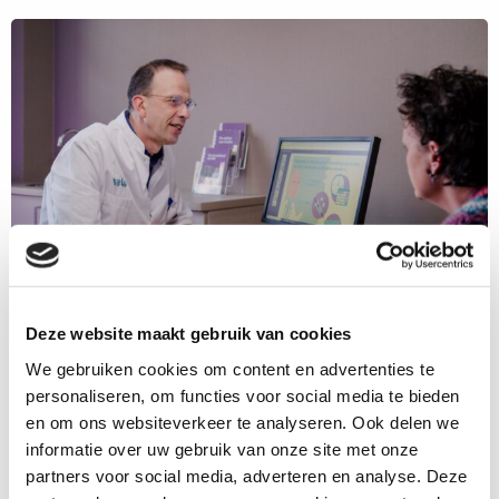
meer
over
Meer
informatie
Samen beslissen
Goede zorg begint met een goed gesprek tussen jou en
je arts of verpleegkundig specialist. Vertel wat jij
Deze website maakt gebruik van cookies
belangrijk vindt. Dan krijg je zorg die beter bij jou past.
We gebruiken cookies om content en advertenties te
Meer informatie
personaliseren, om functies voor social media te bieden
Lees
en om ons websiteverkeer te analyseren. Ook delen we
meer
informatie over uw gebruik van onze site met onze
over
partners voor social media, adverteren en analyse. Deze
Meer