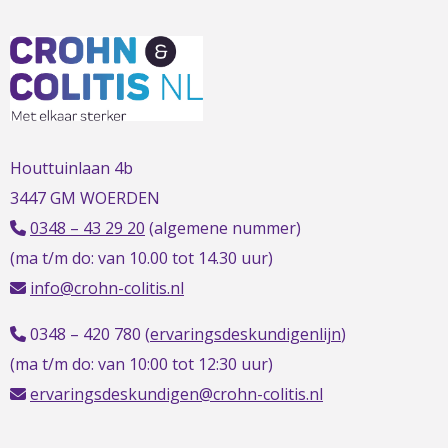
L
t
t
h
Houttuinlaan 4b
3447 GM WOERDEN
0348 – 43 29 20
(algemene nummer)
(ma t/m do: van 10.00 tot 14.30 uur)
info@crohn-colitis.nl
0348 – 420 780 (
ervaringsdeskundigenlijn
)
(ma t/m do: van 10:00 tot 12:30 uur)
ervaringsdeskundigen@crohn-colitis.nl