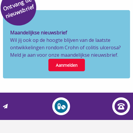
O
v
a
n
g
d
e
ni
e
u
w
s
b
ri
e
n
t
f
Maandelijkse nieuwsbrief
Wil jij ook op de hoogte blijven van de laatste
ontwikkelingen rondom Crohn of colitis ulcerosa?
Meld je aan voor onze maandelijkse nieuwsbrief.
Aanmelden