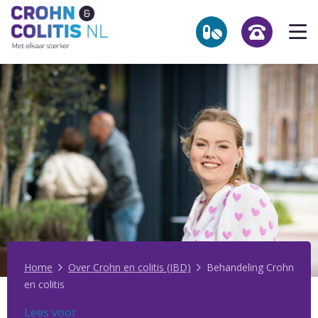
Link
Op
to
he
the
homepage
me
NL
Zoekpagina
Over Crohn en colitis (IBD)
Leven met
Activiteiten & Contact
Help mee
Over ons
Home
Over Crohn en colitis (IBD)
Behandeling Crohn
en colitis
Voor professionals
Lees voor
Lees voor