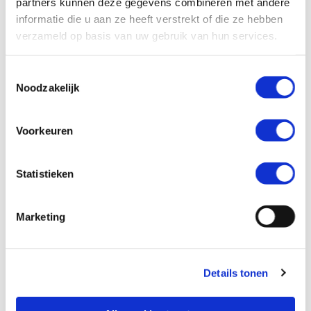
partners kunnen deze gegevens combineren met andere
informatie
informatie die u aan ze heeft verstrekt of die ze hebben
verzameld op basis van uw gebruik van hun services.
Toestemmingsselectie
Noodzakelijk
Voorkeuren
Waar vind ik een goede behandelaar?
Met welke zorgverleners kun je te maken krijgen? En
Statistieken
kun je zelf je behandelaar kiezen?
Meer informatie
Marketing
Lees
meer
over
Meer
Details tonen
informatie