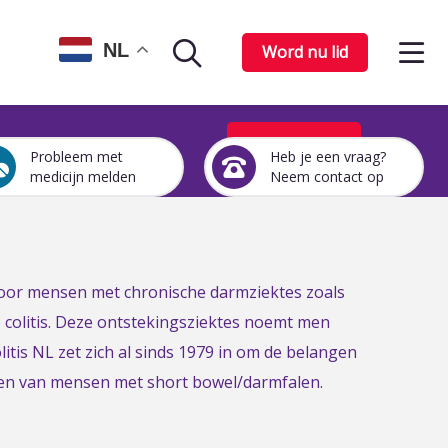
Op
NL
Word nu lid
Zoekpagina
het
me
Word nu lid
Probleem met
Heb je een vraag?
Een
Heb
medicijn melden
Neem contact op
medicijn
je
probleem
een
melden
vraag?
Neem
contact
 voor mensen met chronische darmziektes zoals
op
e colitis. Deze ontstekingsziektes noemt men
itis NL zet zich al sinds 1979 in om de belangen
gen van mensen met short bowel/darmfalen.