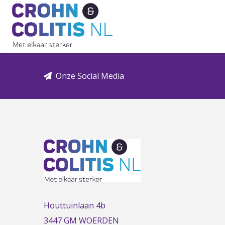
Link
to
the
homepage
Onze Social Media
Houttuinlaan 4b
3447 GM WOERDEN