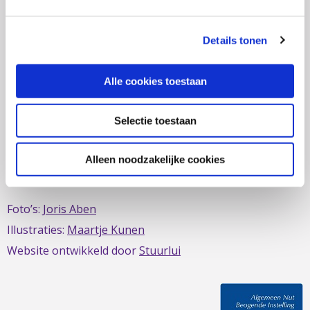
zich al sinds 1979 in om de belangen van mensen met
IBD te behartigen. Evenals de belangen van mensen met
Details tonen
short bowel/darmfalen.
Alle cookies toestaan
Selectie toestaan
Deze website is mede mogelijk gemaakt door het
MDL
Fonds
Alleen noodzakelijke cookies
Foto’s:
Joris Aben
Illustraties:
Maartje Kunen
Website ontwikkeld door
Stuurlui