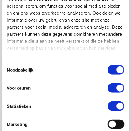
0348 – 43 29 20
(algemene nummer)
personaliseren, om functies voor social media te bieden
(ma t/m do: van 10.00 tot 14.30 uur)
en om ons websiteverkeer te analyseren. Ook delen we
info@crohn-colitis.nl
informatie over uw gebruik van onze site met onze
partners voor social media, adverteren en analyse. Deze
0348 – 420 780 (
ervaringsdeskundigenlijn
)
partners kunnen deze gegevens combineren met andere
(ma t/m do: van 10:00 tot 12:30 uur)
informatie die u aan ze heeft verstrekt of die ze hebben
verzameld op basis van uw gebruik van hun services.
ervaringsdeskundigen@crohn-colitis.nl
Toestemmingsselectie
Noodzakelijk
NL 26 RABO 0124 1235 03
Voorkeuren
Crohn & Colitis NL is dé patiëntenorganisatie van en
voor mensen met chronische darmziektes zoals de ziekte
Statistieken
van Crohn, colitis ulcerosa en microscopische colitis.
Deze ontstekingsziektes noemt men ook wel
Marketing
Inflammatory Bowel Disease (IBD). Crohn & Colitis NL zet