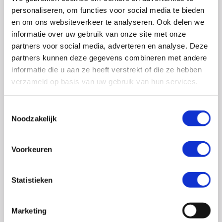
0348 – 43 29 20
(algemene nummer)
personaliseren, om functies voor social media te bieden
(ma t/m do: van 10.00 tot 14.30 uur)
en om ons websiteverkeer te analyseren. Ook delen we
info@crohn-colitis.nl
informatie over uw gebruik van onze site met onze
partners voor social media, adverteren en analyse. Deze
0348 – 420 780 (
ervaringsdeskundigenlijn
)
partners kunnen deze gegevens combineren met andere
(ma t/m do: van 10:00 tot 12:30 uur)
informatie die u aan ze heeft verstrekt of die ze hebben
verzameld op basis van uw gebruik van hun services.
ervaringsdeskundigen@crohn-colitis.nl
Toestemmingsselectie
Noodzakelijk
NL 26 RABO 0124 1235 03
Voorkeuren
Crohn & Colitis NL is dé patiëntenorganisatie van en
voor mensen met chronische darmziektes zoals de ziekte
Statistieken
van Crohn, colitis ulcerosa en microscopische colitis.
Deze ontstekingsziektes noemt men ook wel
Marketing
Inflammatory Bowel Disease (IBD). Crohn & Colitis NL zet