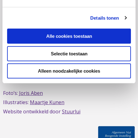
zich al sinds 1979 in om de belangen van mensen met
IBD te behartigen. Evenals de belangen van mensen met
Details tonen
short bowel/darmfalen.
Alle cookies toestaan
Selectie toestaan
Deze website is mede mogelijk gemaakt door het
MDL
Fonds
Alleen noodzakelijke cookies
Foto’s:
Joris Aben
Illustraties:
Maartje Kunen
Website ontwikkeld door
Stuurlui