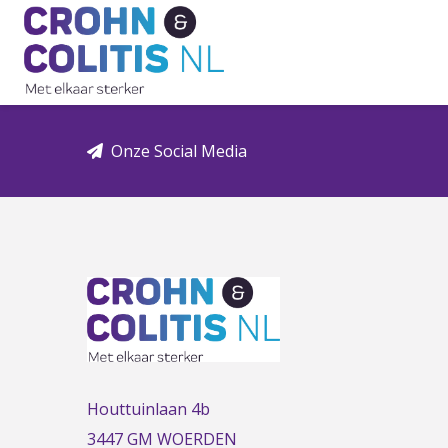
Link
to
the
homepage
Onze Social Media
Houttuinlaan 4b
3447 GM WOERDEN