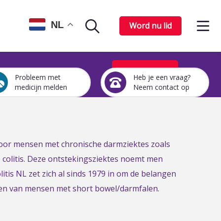
Op
NL
Word nu lid
Zoekpagina
het
me
Word nu lid
Probleem met
Heb je een vraag?
Een
Heb
medicijn melden
Neem contact op
medicijn
je
probleem
een
melden
vraag?
Neem
contact
 voor mensen met chronische darmziektes zoals
op
e colitis. Deze ontstekingsziektes noemt men
itis NL zet zich al sinds 1979 in om de belangen
gen van mensen met short bowel/darmfalen.