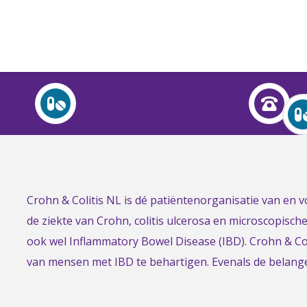
Over Crohn en colitis (IBD)
Leven met
Activiteiten & Contact
Help mee
Link
Crohn & Colitis NL is dé patiëntenorganisatie van en
Over ons
to
de ziekte van Crohn, colitis ulcerosa en microscopisch
Voor professionals
the
ook wel Inflammatory Bowel Disease (IBD). Crohn & Col
homepage
van mensen met IBD te behartigen. Evenals de belan