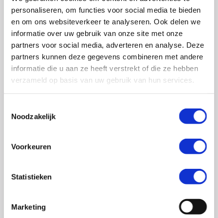
0348 – 43 29 20
(algemene nummer)
personaliseren, om functies voor social media te bieden
(ma t/m do: van 10.00 tot 14.30 uur)
en om ons websiteverkeer te analyseren. Ook delen we
info@crohn-colitis.nl
informatie over uw gebruik van onze site met onze
partners voor social media, adverteren en analyse. Deze
0348 – 420 780 (
ervaringsdeskundigenlijn
)
partners kunnen deze gegevens combineren met andere
(ma t/m do: van 10:00 tot 12:30 uur)
informatie die u aan ze heeft verstrekt of die ze hebben
verzameld op basis van uw gebruik van hun services.
ervaringsdeskundigen@crohn-colitis.nl
Toestemmingsselectie
Noodzakelijk
NL 26 RABO 0124 1235 03
Voorkeuren
Crohn & Colitis NL is dé patiëntenorganisatie van en
voor mensen met chronische darmziektes zoals de ziekte
Statistieken
van Crohn, colitis ulcerosa en microscopische colitis.
Deze ontstekingsziektes noemt men ook wel
Marketing
Inflammatory Bowel Disease (IBD). Crohn & Colitis NL zet