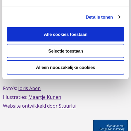
zich al sinds 1979 in om de belangen van mensen met
IBD te behartigen. Evenals de belangen van mensen met
Details tonen
short bowel/darmfalen.
Alle cookies toestaan
Selectie toestaan
Deze website is mede mogelijk gemaakt door het
MDL
Fonds
Alleen noodzakelijke cookies
Foto’s:
Joris Aben
Illustraties:
Maartje Kunen
Website ontwikkeld door
Stuurlui