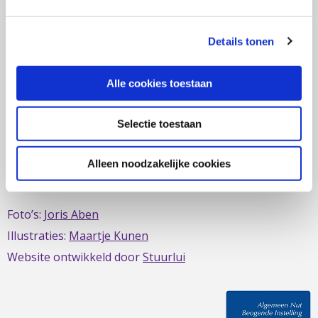
zich al sinds 1979 in om de belangen van mensen met
IBD te behartigen. Evenals de belangen van mensen met
Details tonen
short bowel/darmfalen.
Alle cookies toestaan
Selectie toestaan
Deze website is mede mogelijk gemaakt door het
MDL
Fonds
Alleen noodzakelijke cookies
Foto’s:
Joris Aben
Illustraties:
Maartje Kunen
Website ontwikkeld door
Stuurlui