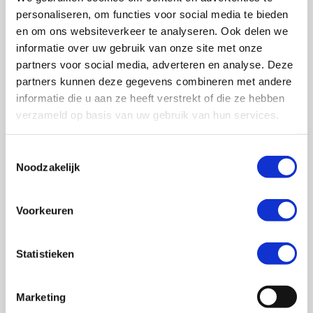
0348 – 43 29 20
(algemene nummer)
personaliseren, om functies voor social media te bieden
(ma t/m do: van 10.00 tot 14.30 uur)
en om ons websiteverkeer te analyseren. Ook delen we
info@crohn-colitis.nl
informatie over uw gebruik van onze site met onze
partners voor social media, adverteren en analyse. Deze
0348 – 420 780 (
ervaringsdeskundigenlijn
)
partners kunnen deze gegevens combineren met andere
(ma t/m do: van 10:00 tot 12:30 uur)
informatie die u aan ze heeft verstrekt of die ze hebben
verzameld op basis van uw gebruik van hun services.
ervaringsdeskundigen@crohn-colitis.nl
Toestemmingsselectie
Noodzakelijk
NL 26 RABO 0124 1235 03
Voorkeuren
Crohn & Colitis NL is dé patiëntenorganisatie van en
voor mensen met chronische darmziektes zoals de ziekte
Statistieken
van Crohn, colitis ulcerosa en microscopische colitis.
Deze ontstekingsziektes noemt men ook wel
Marketing
Inflammatory Bowel Disease (IBD). Crohn & Colitis NL zet