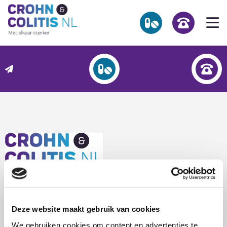
Link
Op
to
he
the
homepage
me
NL
Zoekpagina
Over Crohn en colitis (IBD)
Leven met
L
Activiteiten & Contact
t
Help mee
t
h
Over ons
Houttuinlaan 4b
Voor professionals
Deze website maakt gebruik van cookies
3447 GM WOERDEN
We gebruiken cookies om content en advertenties te