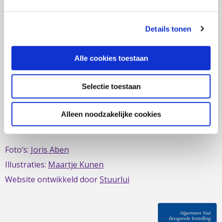
zich al sinds 1979 in om de belangen van mensen met
IBD te behartigen. Evenals de belangen van mensen met
Details tonen
short bowel/darmfalen.
Alle cookies toestaan
Selectie toestaan
Deze website is mede mogelijk gemaakt door het
MDL
Fonds
Alleen noodzakelijke cookies
Foto’s:
Joris Aben
Illustraties:
Maartje Kunen
Website ontwikkeld door
Stuurlui