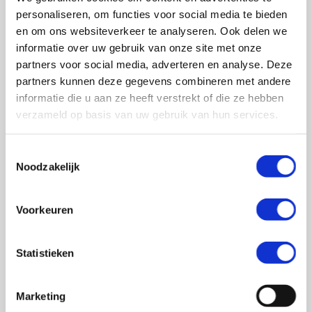
0348 – 43 29 20
(algemene nummer)
personaliseren, om functies voor social media te bieden
(ma t/m do: van 10.00 tot 14.30 uur)
en om ons websiteverkeer te analyseren. Ook delen we
info@crohn-colitis.nl
informatie over uw gebruik van onze site met onze
partners voor social media, adverteren en analyse. Deze
0348 – 420 780 (
ervaringsdeskundigenlijn
)
partners kunnen deze gegevens combineren met andere
(ma t/m do: van 10:00 tot 12:30 uur)
informatie die u aan ze heeft verstrekt of die ze hebben
verzameld op basis van uw gebruik van hun services.
ervaringsdeskundigen@crohn-colitis.nl
Toestemmingsselectie
Noodzakelijk
NL 26 RABO 0124 1235 03
Voorkeuren
Crohn & Colitis NL is dé patiëntenorganisatie van en
voor mensen met chronische darmziektes zoals de ziekte
Statistieken
van Crohn, colitis ulcerosa en microscopische colitis.
Deze ontstekingsziektes noemt men ook wel
Marketing
Inflammatory Bowel Disease (IBD). Crohn & Colitis NL zet