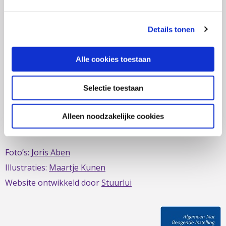
zich al sinds 1979 in om de belangen van mensen met
IBD te behartigen. Evenals de belangen van mensen met
Details tonen
short bowel/darmfalen.
Alle cookies toestaan
Selectie toestaan
Deze website is mede mogelijk gemaakt door het
MDL
Fonds
Alleen noodzakelijke cookies
Foto’s:
Joris Aben
Illustraties:
Maartje Kunen
Website ontwikkeld door
Stuurlui