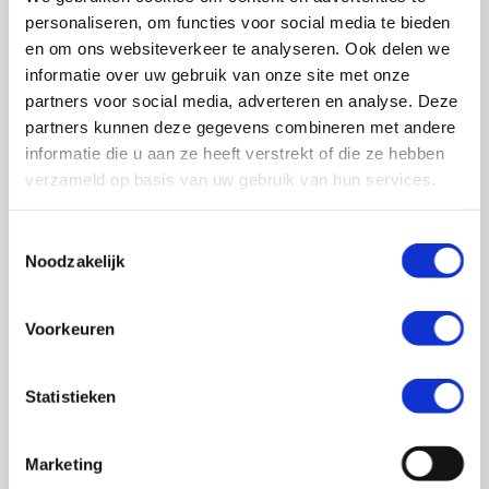
0348 – 43 29 20
(algemene nummer)
personaliseren, om functies voor social media te bieden
(ma t/m do: van 10.00 tot 14.30 uur)
en om ons websiteverkeer te analyseren. Ook delen we
info@crohn-colitis.nl
informatie over uw gebruik van onze site met onze
partners voor social media, adverteren en analyse. Deze
0348 – 420 780 (
ervaringsdeskundigenlijn
)
partners kunnen deze gegevens combineren met andere
(ma t/m do: van 10:00 tot 12:30 uur)
informatie die u aan ze heeft verstrekt of die ze hebben
verzameld op basis van uw gebruik van hun services.
ervaringsdeskundigen@crohn-colitis.nl
Toestemmingsselectie
Noodzakelijk
NL 26 RABO 0124 1235 03
Voorkeuren
Crohn & Colitis NL is dé patiëntenorganisatie van en
voor mensen met chronische darmziektes zoals de ziekte
Statistieken
van Crohn, colitis ulcerosa en microscopische colitis.
Deze ontstekingsziektes noemt men ook wel
Marketing
Inflammatory Bowel Disease (IBD). Crohn & Colitis NL zet