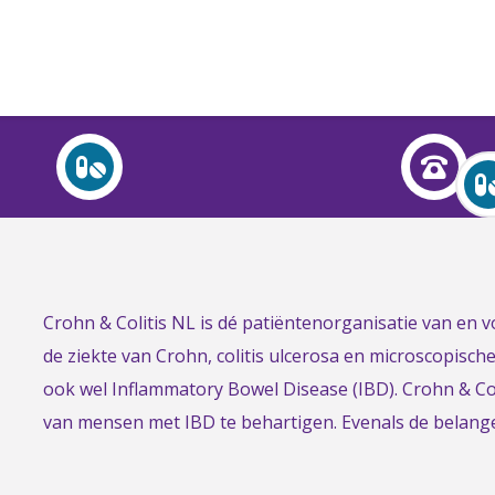
Over Crohn en colitis (IBD)
Leven met
Activiteiten & Contact
Help mee
Link
Crohn & Colitis NL is dé patiëntenorganisatie van en
Over ons
to
de ziekte van Crohn, colitis ulcerosa en microscopisch
Voor professionals
the
ook wel Inflammatory Bowel Disease (IBD). Crohn & Col
homepage
van mensen met IBD te behartigen. Evenals de belan