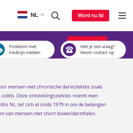
Op
NL
Word nu lid
Zoekpagina
het
me
Word nu lid
Probleem met
Heb je een vraag?
Een
Heb
medicijn melden
Neem contact op
medicijn
je
probleem
een
melden
vraag?
Neem
contact
 voor mensen met chronische darmziektes zoals
op
e colitis. Deze ontstekingsziektes noemt men
itis NL zet zich al sinds 1979 in om de belangen
gen van mensen met short bowel/darmfalen.