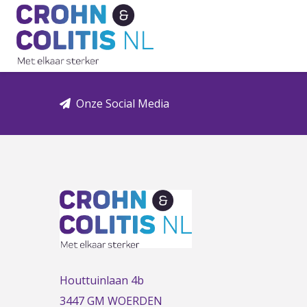
Link
to
the
homepage
Onze Social Media
Houttuinlaan 4b
3447 GM WOERDEN