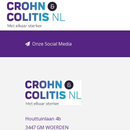
Link
to
the
homepage
Onze Social Media
Houttuinlaan 4b
3447 GM WOERDEN