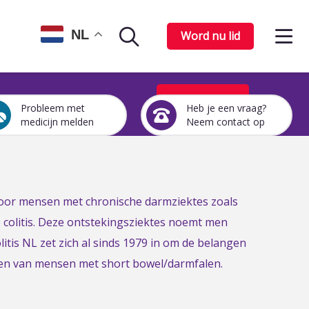
Op
NL
Word nu lid
Zoekpagina
het
me
Word nu lid
Probleem met
Heb je een vraag?
Een
Heb
medicijn melden
Neem contact op
medicijn
je
probleem
een
melden
vraag?
Neem
contact
 voor mensen met chronische darmziektes zoals
op
e colitis. Deze ontstekingsziektes noemt men
itis NL zet zich al sinds 1979 in om de belangen
gen van mensen met short bowel/darmfalen.