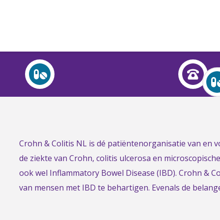
Over Crohn en colitis (IBD)
Leven met
Activiteiten & Contact
Help mee
Link
Crohn & Colitis NL is dé patiëntenorganisatie van en
Over ons
to
de ziekte van Crohn, colitis ulcerosa en microscopisch
Voor professionals
the
ook wel Inflammatory Bowel Disease (IBD). Crohn & Col
homepage
van mensen met IBD te behartigen. Evenals de belan