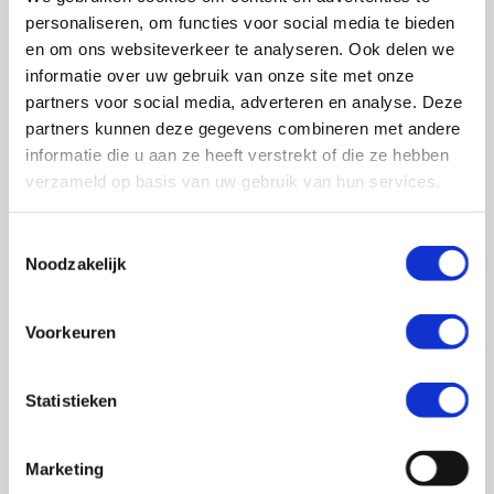
0348 – 43 29 20
(algemene nummer)
personaliseren, om functies voor social media te bieden
(ma t/m do: van 10.00 tot 14.30 uur)
en om ons websiteverkeer te analyseren. Ook delen we
info@crohn-colitis.nl
informatie over uw gebruik van onze site met onze
partners voor social media, adverteren en analyse. Deze
0348 – 420 780 (
ervaringsdeskundigenlijn
)
partners kunnen deze gegevens combineren met andere
(ma t/m do: van 10:00 tot 12:30 uur)
informatie die u aan ze heeft verstrekt of die ze hebben
verzameld op basis van uw gebruik van hun services.
ervaringsdeskundigen@crohn-colitis.nl
Toestemmingsselectie
Noodzakelijk
NL 26 RABO 0124 1235 03
Voorkeuren
Crohn & Colitis NL is dé patiëntenorganisatie van en
voor mensen met chronische darmziektes zoals de ziekte
Statistieken
van Crohn, colitis ulcerosa en microscopische colitis.
Deze ontstekingsziektes noemt men ook wel
Marketing
Inflammatory Bowel Disease (IBD). Crohn & Colitis NL zet