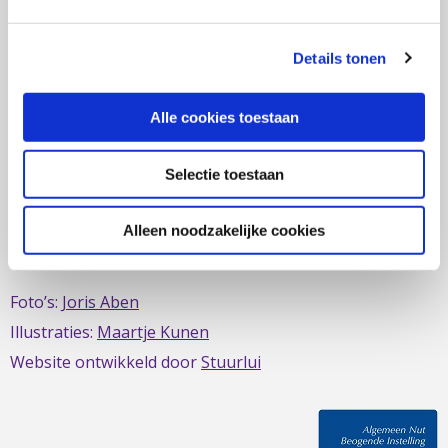
zich al sinds 1979 in om de belangen van mensen met
IBD te behartigen. Evenals de belangen van mensen met
Details tonen
short bowel/darmfalen.
Alle cookies toestaan
Selectie toestaan
Deze website is mede mogelijk gemaakt door het
MDL
Fonds
Alleen noodzakelijke cookies
Foto’s:
Joris Aben
Illustraties:
Maartje Kunen
Website ontwikkeld door
Stuurlui