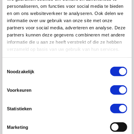
0348 – 43 29 20
(algemene nummer)
personaliseren, om functies voor social media te bieden
(ma t/m do: van 10.00 tot 14.30 uur)
en om ons websiteverkeer te analyseren. Ook delen we
info@crohn-colitis.nl
informatie over uw gebruik van onze site met onze
partners voor social media, adverteren en analyse. Deze
0348 – 420 780 (
ervaringsdeskundigenlijn
)
partners kunnen deze gegevens combineren met andere
(ma t/m do: van 10:00 tot 12:30 uur)
informatie die u aan ze heeft verstrekt of die ze hebben
verzameld op basis van uw gebruik van hun services.
ervaringsdeskundigen@crohn-colitis.nl
Toestemmingsselectie
Noodzakelijk
NL 26 RABO 0124 1235 03
Voorkeuren
Crohn & Colitis NL is dé patiëntenorganisatie van en
voor mensen met chronische darmziektes zoals de ziekte
Statistieken
van Crohn, colitis ulcerosa en microscopische colitis.
Deze ontstekingsziektes noemt men ook wel
Marketing
Inflammatory Bowel Disease (IBD). Crohn & Colitis NL zet