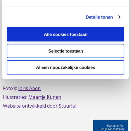
zich al sinds 1979 in om de belangen van mensen met
IBD te behartigen. Evenals de belangen van mensen met
Details tonen
short bowel/darmfalen.
Alle cookies toestaan
Selectie toestaan
Deze website is mede mogelijk gemaakt door het
MDL
Fonds
Alleen noodzakelijke cookies
Foto’s:
Joris Aben
Illustraties:
Maartje Kunen
Website ontwikkeld door
Stuurlui