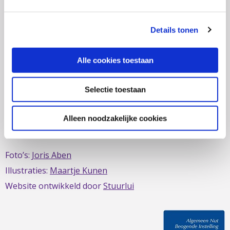
zich al sinds 1979 in om de belangen van mensen met
IBD te behartigen. Evenals de belangen van mensen met
Details tonen
short bowel/darmfalen.
Alle cookies toestaan
Selectie toestaan
Deze website is mede mogelijk gemaakt door het
MDL
Fonds
Alleen noodzakelijke cookies
Foto’s:
Joris Aben
Illustraties:
Maartje Kunen
Website ontwikkeld door
Stuurlui