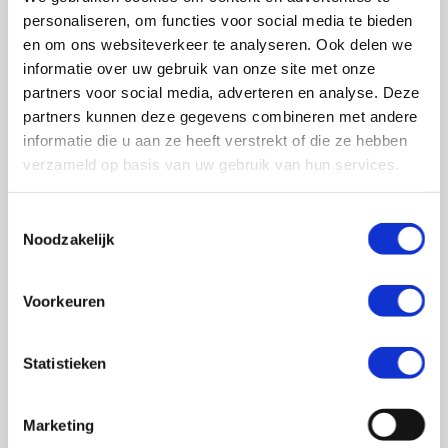
0348 – 43 29 20
(algemene nummer)
personaliseren, om functies voor social media te bieden
(ma t/m do: van 10.00 tot 14.30 uur)
en om ons websiteverkeer te analyseren. Ook delen we
info@crohn-colitis.nl
informatie over uw gebruik van onze site met onze
partners voor social media, adverteren en analyse. Deze
0348 – 420 780 (
ervaringsdeskundigenlijn
)
partners kunnen deze gegevens combineren met andere
(ma t/m do: van 10:00 tot 12:30 uur)
informatie die u aan ze heeft verstrekt of die ze hebben
verzameld op basis van uw gebruik van hun services.
ervaringsdeskundigen@crohn-colitis.nl
Toestemmingsselectie
Noodzakelijk
NL 26 RABO 0124 1235 03
Voorkeuren
Crohn & Colitis NL is dé patiëntenorganisatie van en
voor mensen met chronische darmziektes zoals de ziekte
Statistieken
van Crohn, colitis ulcerosa en microscopische colitis.
Deze ontstekingsziektes noemt men ook wel
Marketing
Inflammatory Bowel Disease (IBD). Crohn & Colitis NL zet