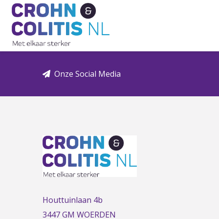
Link
to
the
homepage
Onze Social Media
Houttuinlaan 4b
3447 GM WOERDEN