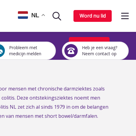
Op
NL
Word nu lid
Zoekpagina
het
me
Word nu lid
Probleem met
Heb je een vraag?
Een
Heb
medicijn melden
Neem contact op
medicijn
je
probleem
een
melden
vraag?
Neem
contact
 voor mensen met chronische darmziektes zoals
op
e colitis. Deze ontstekingsziektes noemt men
itis NL zet zich al sinds 1979 in om de belangen
gen van mensen met short bowel/darmfalen.