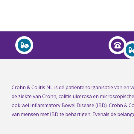
Over Crohn en colitis (IBD)
Leven met
Activiteiten & Contact
Help mee
Link
Crohn & Colitis NL is dé patiëntenorganisatie van en
Over ons
to
de ziekte van Crohn, colitis ulcerosa en microscopisch
Voor professionals
the
ook wel Inflammatory Bowel Disease (IBD). Crohn & Col
homepage
van mensen met IBD te behartigen. Evenals de belan